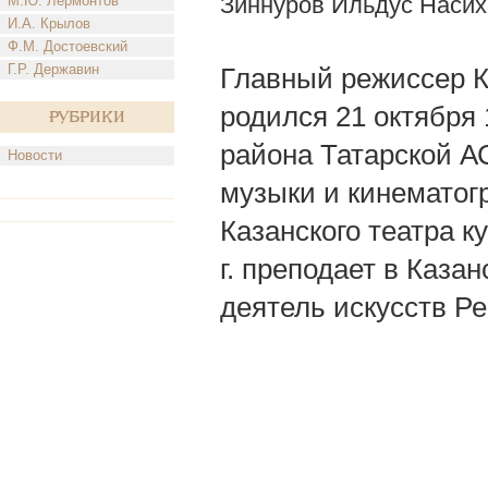
Зиннуров Ильдус Насих
М.Ю. Лермонтов
И.А. Крылов
Ф.М. Достоевский
Г.Р. Державин
Главный режиссер Ка
родился 21 октября 
Рубрики
района Татарской А
Новости
музыки и кинематог
Казанского театра к
г. преподает в Каз
деятель искусств Ре