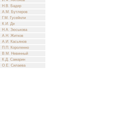
Н.В. Бадер
А.М. Бутлеров
Г.М. Гусейнли
К.И. Де
Н.А. Зюськова
А.Н. Житков
А.И. Касьянов
П.П. Короленно
В.М. Невинный
К.Д. Самарин
О.Е. Силаева