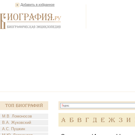
Добавить в избранное
Топ Биографий
М.В. Ломоносов
А
Б
В
Г
Д
Е
Ж
З
И
В.А. Жуковский
А.С. Пушкин