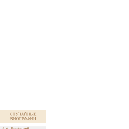
Случайные
биографии
А.А. Вербицкий