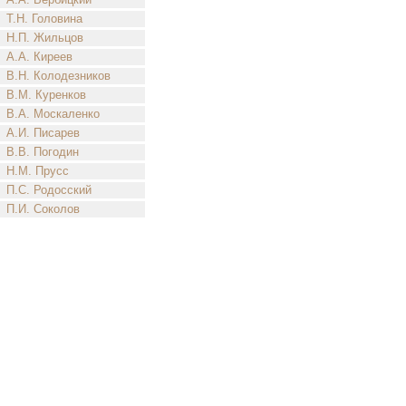
Т.Н. Головина
Н.П. Жильцов
А.А. Киреев
В.Н. Колодезников
В.М. Куренков
В.А. Москаленко
А.И. Писарев
В.В. Погодин
Н.М. Прусс
П.С. Родосский
П.И. Соколов