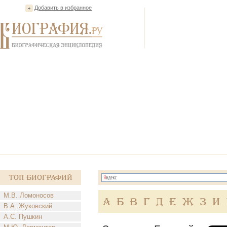
Добавить в избранное
Топ Биографий
М.В. Ломоносов
А
Б
В
Г
Д
Е
Ж
З
И
В.А. Жуковский
А.С. Пушкин