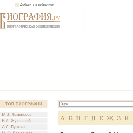
Добавить в избранное
Топ Биографий
М.В. Ломоносов
А
Б
В
Г
Д
Е
Ж
З
И
В.А. Жуковский
А.С. Пушкин