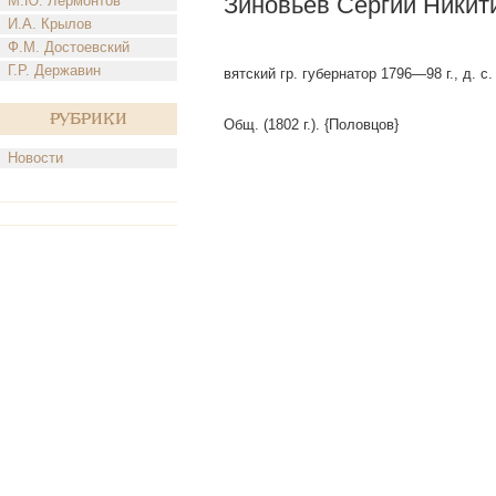
Зиновьев Сергий Никит
М.Ю. Лермонтов
И.А. Крылов
Ф.М. Достоевский
Г.Р. Державин
вятский гр. губернатор 1796—98 г., д. с.
Рубрики
Общ. (1802 г.). {Половцов}
Новости