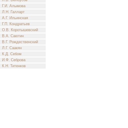
Г.И. Алымова
Л.Н. Галларт
А.Г. Ильинская
Г.П. Кондратьев
О.В. Коротышевский
В.А. Саютин
В.Г. Рождественский
Л.Г. Саакян
К.Д. Себом
И.Ф. Себрова
К.Н. Титенков