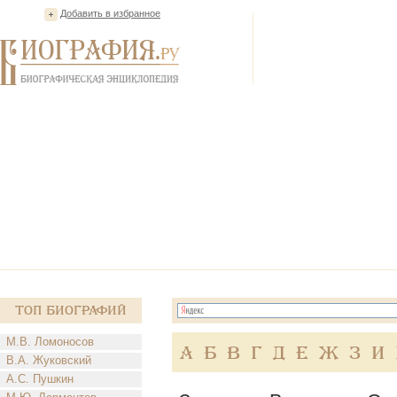
Добавить в избранное
Топ Биографий
М.В. Ломоносов
А
Б
В
Г
Д
Е
Ж
З
И
В.А. Жуковский
А.С. Пушкин