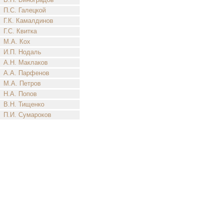
П.С. Галецкой
Г.К. Камалдинов
Г.С. Квитка
М.А. Кох
И.П. Нодаль
А.Н. Маклаков
А.А. Парфенов
М.А. Петров
Н.А. Попов
В.Н. Тищенко
П.И. Сумароков