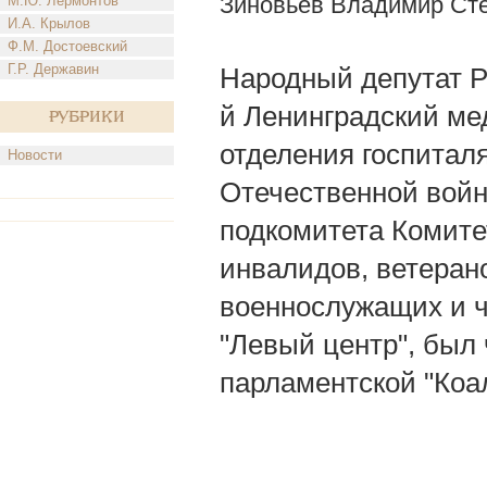
Зиновьев Владимир Ст
М.Ю. Лермонтов
И.А. Крылов
Ф.М. Достоевский
Г.Р. Державин
Народный депутат РФ
й Ленинградский ме
Рубрики
отделения госпитал
Новости
Отечественной войны
подкомитета Комите
инвалидов, ветеран
военнослужащих и ч
"Левый центр", был
парламентской "Коа