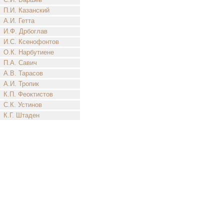
П.И. Казанский
А.И. Гетта
И.Ф. Дрбоглав
И.С. Ксенофонтов
О.К. Нарбутиене
П.А. Савич
А.В. Тарасов
А.И. Тропик
К.П. Феоктистов
С.К. Устинов
К.Г. Штаден