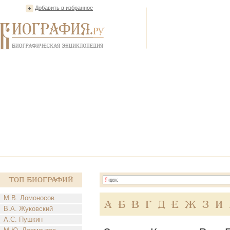
Добавить в избранное
Топ Биографий
М.В. Ломоносов
А
Б
В
Г
Д
Е
Ж
З
И
В.А. Жуковский
А.С. Пушкин