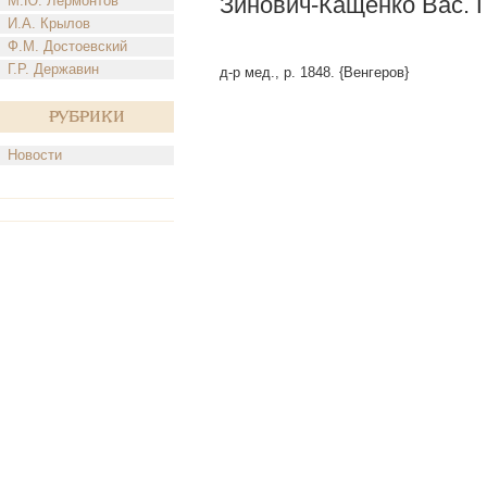
Зинович-Кащенко Вас. 
М.Ю. Лермонтов
И.А. Крылов
Ф.М. Достоевский
Г.Р. Державин
д-р мед., р. 1848. {Венгеров}
Рубрики
Новости