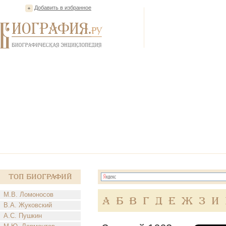
Добавить в избранное
Топ Биографий
М.В. Ломоносов
А
Б
В
Г
Д
Е
Ж
З
И
В.А. Жуковский
А.С. Пушкин