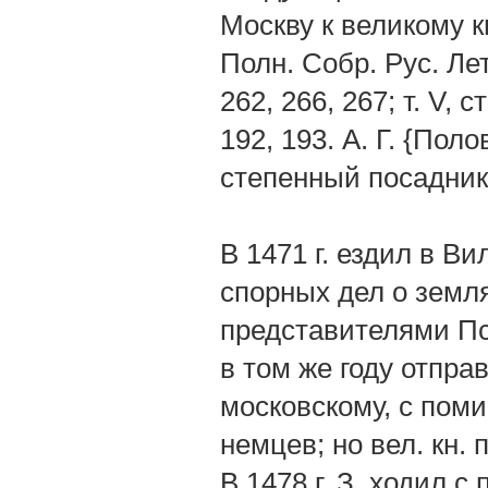
Москву к великому к
Полн. Собр. Рус. Лет.,
262, 266, 267; т. V, ст
192, 193. А. Г. {По
степенный посадник
В 1471 г. ездил в В
спорных дел о земля
представителями Пс
в том же году отпра
московскому, с пом
немцев; но вел. кн. 
В 1478 г. З. ходил 