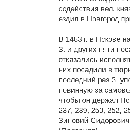
содействия вел. княз
ездил в Новгород п
В 1483 г. в Пскове 
З. и других пяти по
отказались исполня
них посадили в тюрь
последний раз З. уп
повинную за самово
чтобы он держал Пско
237, 239, 250, 252, 2
Зиновий Сидорович 