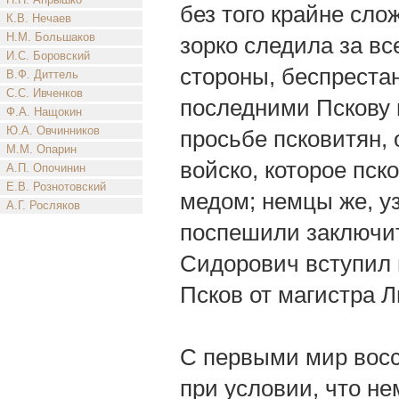
без того крайне сло
К.В. Нечаев
Н.М. Большаков
зорко следила за вс
И.С. Боровский
стороны, беспреста
В.Ф. Диттель
С.С. Ивченков
последними Пскову 
Ф.А. Нащокин
Ю.А. Овчинников
просьбе псковитян,
М.М. Опарин
войско, которое пск
А.П. Опочинин
Е.В. Рознотовский
медом; немцы же, уз
А.Г. Росляков
поспешили заключит
Сидорович вступил 
Псков от магистра Л
С первыми мир восс
при условии, что не