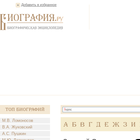
Добавить в избранное
Топ Биографий
М.В. Ломоносов
А
Б
В
Г
Д
Е
Ж
З
И
В.А. Жуковский
А.С. Пушкин