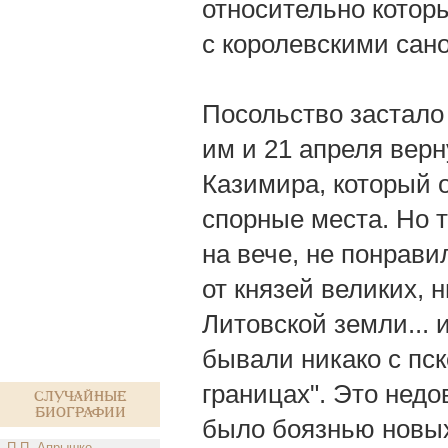
относительно которы
с королевскими сан
Посольство застало
им и 21 апреля верн
Казимира, который 
спорные места. Но 
на вече, не понрави
от князей великих, н
Литовской земли... 
бывали никако с пс
границах". Это нед
Случайные
биографии
было боязнью новых
П.П. Апрышко