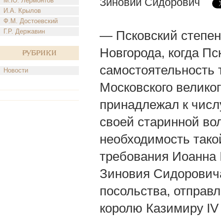
Зиновий Сидорович
М.Ю. Лермонтов
И.А. Крылов
Ф.М. Достоевский
Г.Р. Державин
— Псковский степен
Новгорода, когда Пс
Рубрики
самостоятельность 
Новости
Московского велико
принадлежал к числу
своей старинной во
необходимость тако
требования Иоанна 
Зиновия Сидоровича 
посольства, отправл
королю Казимиру IV