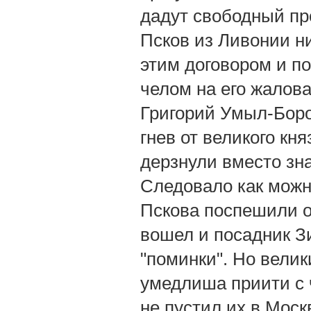
дадут свободный про
Псков из Ливонии н
этим договором и по
челом на его жалова
Григорий Умыл-Боро
гнев от великого кня
дерзнули вместо зна
Следовало как можн
Пскова поспешили от
вошел и посадник З
"поминки". Но велик
умедлиша приити с ч
не пустил их в Москв