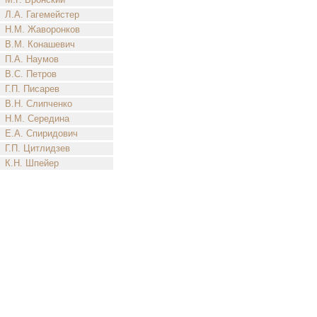
Л.А. Гагемейстер
Н.М. Жаворонков
В.М. Конашевич
П.А. Наумов
В.С. Петров
Г.П. Писарев
В.Н. Слипченко
Н.М. Середина
Е.А. Спиридович
Г.П. Цитлидзев
К.Н. Шпейер