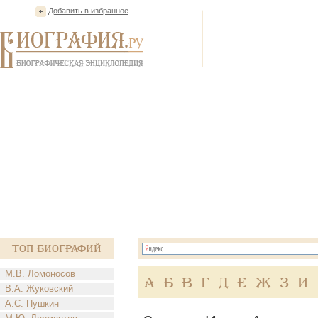
Добавить в избранное
Топ Биографий
М.В. Ломоносов
А
Б
В
Г
Д
Е
Ж
З
И
В.А. Жуковский
А.С. Пушкин