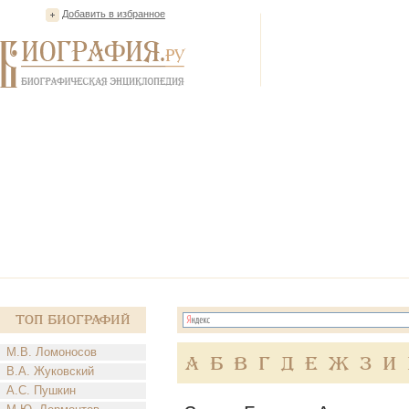
Добавить в избранное
Топ Биографий
М.В. Ломоносов
А
Б
В
Г
Д
Е
Ж
З
И
В.А. Жуковский
А.С. Пушкин