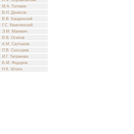
М.А. Головин
В.Н. Денисов
В.В. Кандинский
Г.С. Квиетинский
Э.М. Маневич
В.В. Осипов
А.М. Салтыков
П.В. Скосырев
И.Г. Тигранова
Б.М. Федоров
Н.К. Шталь