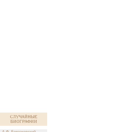
Случайные
биографии
А.Ф. Борзаковский