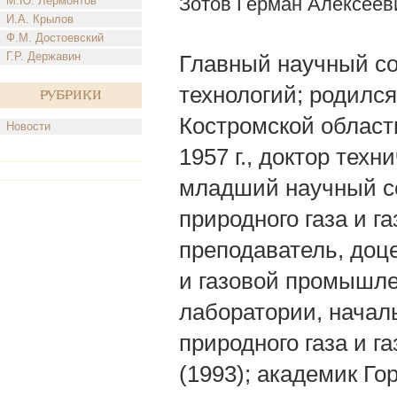
Зотов Герман Алексеев
М.Ю. Лермонтов
И.А. Крылов
Ф.М. Достоевский
Г.Р. Державин
Главный научный со
технологий; родился
Рубрики
Костромской област
Новости
1957 г., доктор тех
младший научный с
природного газа и 
преподаватель, доц
и газовой промышлен
лаборатории, начал
природного газа и г
(1993); академик Го