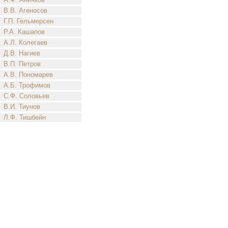
В.В. Агеносов
Г.П. Гельмерсен
Р.А. Кашапов
А.Л. Колегаев
Д.В. Нагиев
В.П. Петров
А.В. Пономарев
А.Б. Трофимов
С.Ф. Соловьев
В.И. Тиунов
Л.Ф. Тишбейн