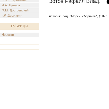
Зотов Рафаил Влад.
М.Ю. Лермонтов
И.А. Крылов
Ф.М. Достоевский
Г.Р. Державин
историк, ред. "Морск. сборника", † 16 с. 
Рубрики
Новости