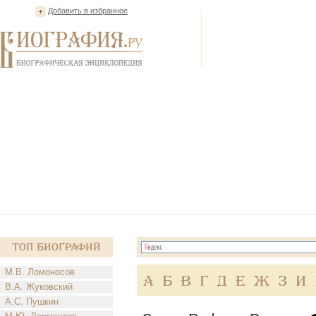
Добавить в избранное
Топ Биографий
М.В. Ломоносов
А
Б
В
Г
Д
Е
Ж
З
И
В.А. Жуковский
А.С. Пушкин