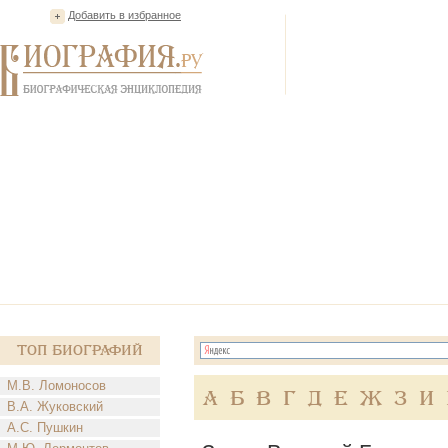
Добавить в избранное
Топ Биографий
М.В. Ломоносов
А
Б
В
Г
Д
Е
Ж
З
И
В.А. Жуковский
А.С. Пушкин