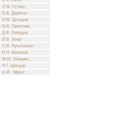
Л.М. Гутнер
Б.В. Дерягин
Н.М. Дроздов
И.А. Замятнин
Д.В. Лебедев
В.В. Лоор
С.В. Лукьяненко
Н.П. Матвеев
М.Ю. Мнишек
И.Г. Шредер
А.М. Эфрос