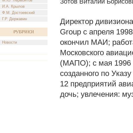
Зотов Виталий Борисов
М.Ю. Лермонтов
И.А. Крылов
Ф.М. Достоевский
Г.Р. Державин
Директор дивизион
Grоuр с апреля 1998 
Рубрики
окончил МАИ; работ
Новости
Московского авиаци
(МАПО); с мая 1996 
созданного по Указ
12 предприятий ави
дочь; увлечения: му