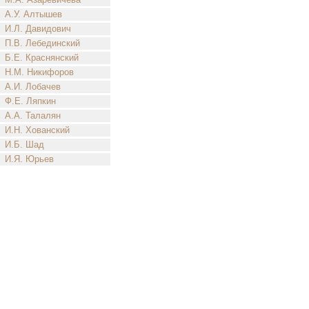
А.У. Алтышев
И.Л. Давидович
П.В. Лебединский
Б.Е. Краснянский
Н.М. Никифоров
А.И. Лобачев
Ф.Е. Ляпкин
А.А. Талалян
И.Н. Хованский
И.Б. Шад
И.Я. Юрьев