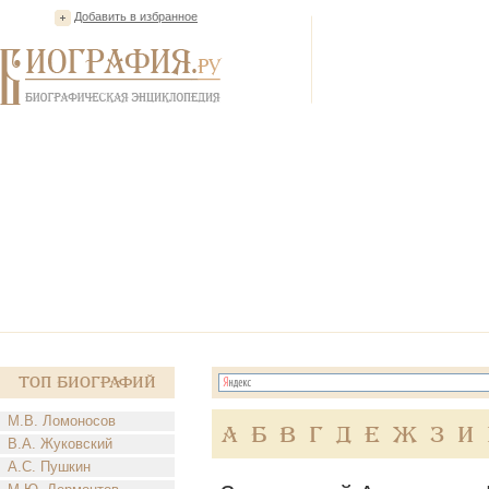
Добавить в избранное
Топ Биографий
М.В. Ломоносов
А
Б
В
Г
Д
Е
Ж
З
И
В.А. Жуковский
А.С. Пушкин