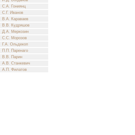
С.А. Гониянц
С.Г. Иванов
В.А. Караваев
В.В. Кудряшов
Д.А. Меркозин
С.С. Морозов
Г.А. Ольдекоп
П.П. Паренаго
В.В. Парин
А.В. Станкевич
А.П. Филатов