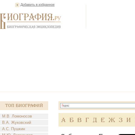
Добавить в избранное
Топ Биографий
М.В. Ломоносов
А
Б
В
Г
Д
Е
Ж
З
И
В.А. Жуковский
А.С. Пушкин