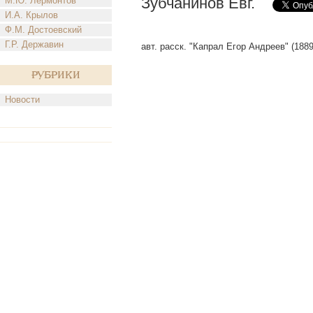
Зубчанинов Евг.
М.Ю. Лермонтов
И.А. Крылов
Ф.М. Достоевский
Г.Р. Державин
авт. расск. "Капрал Егор Андреев" (1889
Рубрики
Новости