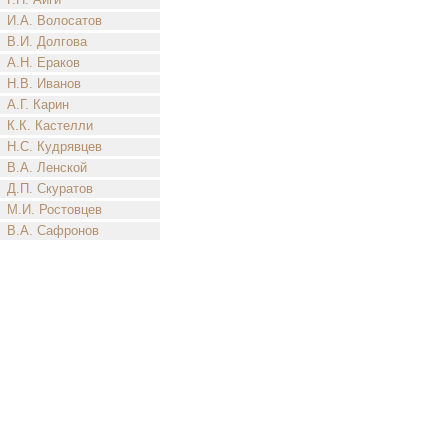
И.А. Волосатов
В.И. Долгова
А.Н. Ераков
Н.В. Иванов
А.Г. Карин
К.К. Кастелли
Н.С. Кудрявцев
В.А. Ленской
Д.П. Скуратов
М.И. Ростовцев
В.А. Сафронов