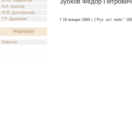
Зубков Федор Петрович
М.Ю. Лермонтов
И.А. Крылов
Ф.М. Достоевский
Г.Р. Державин
† 18 января 1860 г. ("Рус. ист. библ." 18
Рубрики
Новости