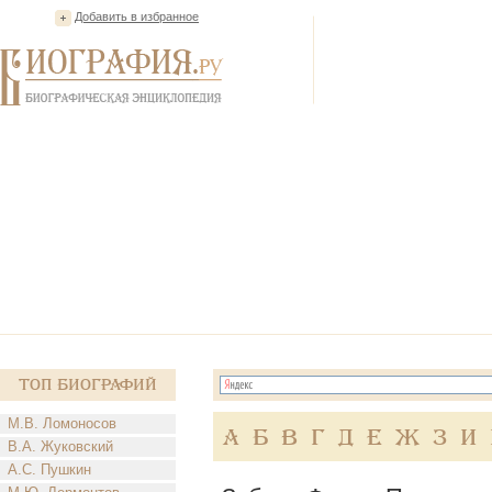
Добавить в избранное
Топ Биографий
М.В. Ломоносов
А
Б
В
Г
Д
Е
Ж
З
И
В.А. Жуковский
А.С. Пушкин