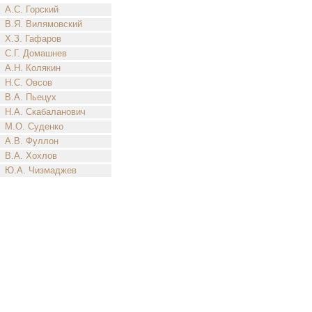
А.С. Горский
В.Я. Вилямовский
Х.З. Гафаров
С.Г. Домашнев
А.Н. Колякин
Н.С. Овсов
В.А. Пьецух
Н.А. Скабаланович
М.О. Суденко
А.В. Фуллон
В.А. Хохлов
Ю.А. Чизмаджев