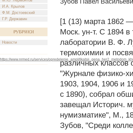
Зубов Павел Васильев
М.Ю. Лермонтов
И.А. Крылов
Ф.М. Достоевский
Г.Р. Державин
[1 (13) марта 1862 
Моск. ун-т. С 1894 
Рубрики
лаборатории В. Ф. Л
Новости
термохимии и посвя
https://www.nrmed.ru/services/opredelenie_amplifikatsii_gena_her2_metodom_khr
различных классов о
"Журнале физико-хим
1903, 1904, 1906 и 
с 1890), собрал обш
завещал Историч. м
нумизматике", М., 1
Зубов, "Среди колле