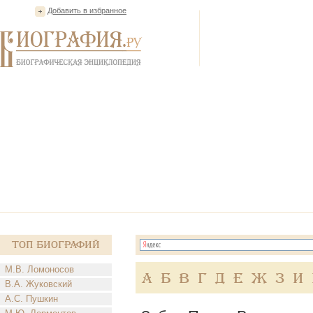
Добавить в избранное
Топ Биографий
М.В. Ломоносов
А
Б
В
Г
Д
Е
Ж
З
И
В.А. Жуковский
А.С. Пушкин