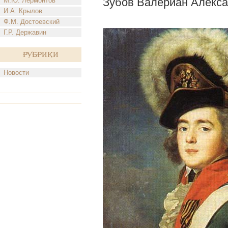
Зубов Валериан Алекс
М.Ю. Лермонтов
И.А. Крылов
Ф.М. Достоевский
Г.Р. Державин
Рубрики
Новости