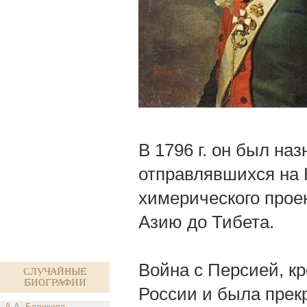
В 1796 г. он был на
отправлявшихся на 
химерического прое
Азию до Тибета.
Война с Персией, к
Случайные
биографии
России и была прекр
А.А. Беликова