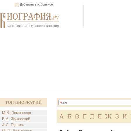
Добавить в избранное
Топ Биографий
М.В. Ломоносов
А
Б
В
Г
Д
Е
Ж
З
И
В.А. Жуковский
А.С. Пушкин