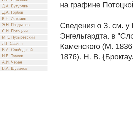
на графине Потоцко
Д.А. Бутурлин
Д.А. Горбов
К.Н. Истомин
Сведения о З. см. у
Э.Н. Поздышев
С.И. Потоцкий
Энгельгардта, в "С
М.К. Пузыревский
Л.Г. Саакян
Каменского (М. 1836, 
В.А. Слободской
1876). Н. В. {Брокгау
И.Б. Тучков
А.И. Чебан
В.А. Шувалов