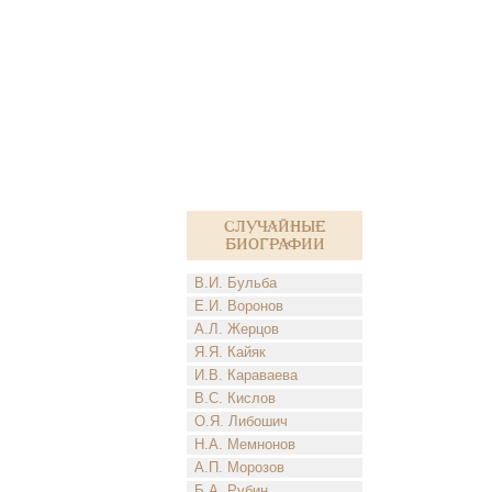
Случайные
биографии
В.И. Бульба
Е.И. Воронов
А.Л. Жерцов
Я.Я. Кайяк
И.В. Караваева
В.С. Кислов
О.Я. Либошич
Н.А. Мемнонов
А.П. Морозов
Б.А. Рубин