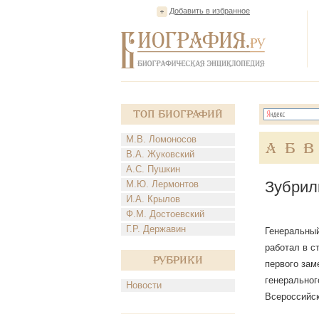
Добавить в избранное
Топ Биографий
М.В. Ломоносов
А
Б
В
В.А. Жуковский
А.С. Пушкин
Зубрил
М.Ю. Лермонтов
И.А. Крылов
Ф.М. Достоевский
Г.Р. Державин
Генеральный 
работал в с
Рубрики
первого зам
генеральног
Новости
Всероссийск