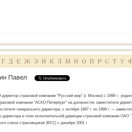
Г
Д
Е
Ж
З
И
К
Л
М
Н
О
П
Р
С
Т
У
ин Павел
директор страховой компании "Русский мир" (г. Москва) с 1999 г.; родился
траховой компании "АСКО-Петербург" на должностях заместителя директ
естителя генерального директора; с октября 1997 г. по 1999 г. — замес
о директора и член исполнительной дирекции страховой компании ОАО "Р
ого союза страховщиков (ВСС) с декабря 2001 г.