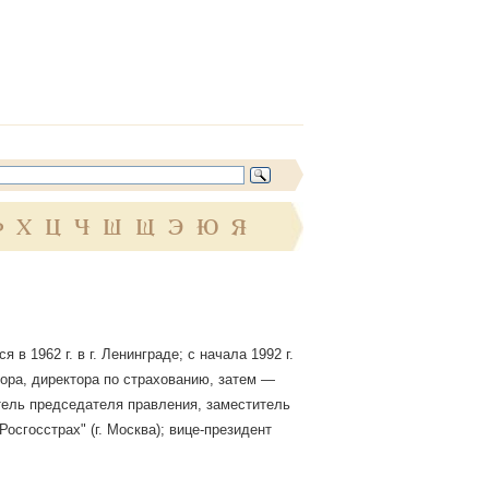
Ф
Х
Ц
Ч
Ш
Щ
Э
Ю
Я
 в 1962 г. в г. Ленинграде; с начала 1992 г.
ора, директора по страхованию, затем —
титель председателя правления, заместитель
осгосстрах" (г. Москва); вице-президент