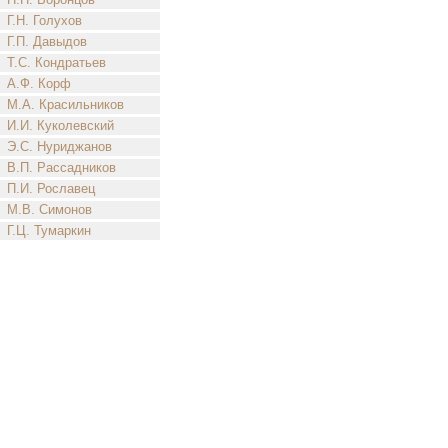
Г.Н. Голухов
Г.П. Давыдов
Т.С. Кондратьев
А.Ф. Корф
М.А. Красильников
И.И. Куколевский
Э.С. Нуриджанов
В.П. Рассадников
П.И. Рославец
М.В. Симонов
Г.Ц. Тумаркин