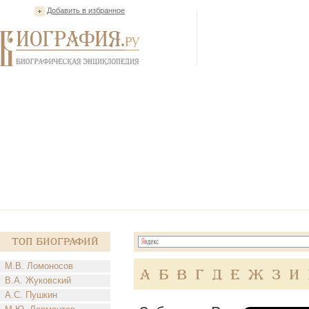
Добавить в избранное
Топ Биографий
М.В. Ломоносов
А
Б
В
Г
Д
Е
Ж
З
И
В.А. Жуковский
А.С. Пушкин