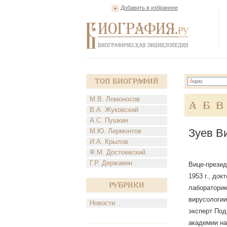
Добавить в избранное
Топ Биографий
М.В. Ломоносов
А
Б
В
В.А. Жуковский
А.С. Пушкин
Зуев В
М.Ю. Лермонтов
И.А. Крылов
Ф.М. Достоевский
Г.Р. Державин
Вице-презид
1953 г., до
Рубрики
лабораторию
вирусологии
Новости
эксперт Под
академии на