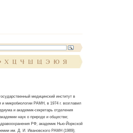
Ф
Х
Ц
Ч
Ш
Щ
Э
Ю
Я
 государственный медицинский институт в
и и микробиологии РАМН, в 1974 г. возглавил
идиума и академик-секретарь отделения
академии наук о природе и обществе;
здравоохранения РФ; академик Нью-Йоркской
емии им. Д. И. Ивановского РАМН (1989);