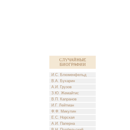
Случайные
биографии
И.С. Блюменфельд
В.А. Бухарин
А.И. Грузов
З.Ю. Жемайтис
В.П. Капранов
И.Г. Лейтман
Ф.Ф. Микулин
Е.С. Норская
А.И. Паперна
В.Н. Подбельский