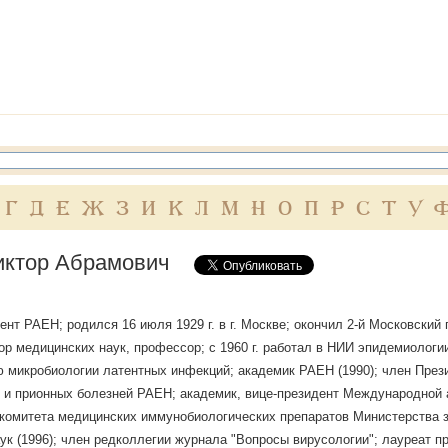
Г
Д
Е
Ж
З
И
К
Л
М
Н
О
П
Р
С
Т
У
иктор Абрамович
ент РАЕН; родился 16 июля 1929 г. в г. Москве; окончил 2-й Московский
ктор медицинских наук, профессор; с 1960 г. работал в НИИ эпидемиологи
 микробиологии латентных инфекций; академик РАЕН (1990); член През
 и прионных болезней РАЕН; академик, вице-президент Международной 
комитета медицинских иммунобиологических препаратов Министерства 
ук (1996); член редколлегии журнала "Вопросы вирусологии"; лауреат пр