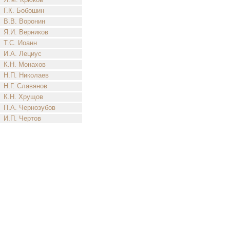
Г.К. Бобошин
В.В. Воронин
Я.И. Верников
Т.С. Иоанн
И.А. Лециус
К.Н. Монахов
Н.П. Николаев
Н.Г. Славянов
К.Н. Хрущов
П.А. Чернозубов
И.П. Чертов