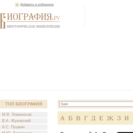
Добавить в избранное
Топ Биографий
М.В. Ломоносов
А
Б
В
Г
Д
Е
Ж
З
И
В.А. Жуковский
А.С. Пушкин