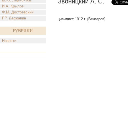
Звоницкий А. С.
М.Ю. Лермонтов
И.А. Крылов
Ф.М. Достоевский
Г.Р. Державин
цивилист 1912 г. {Венгеров}
Рубрики
Новости