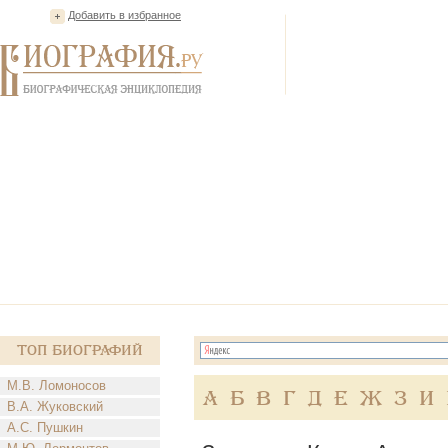
Добавить в избранное
Топ Биографий
М.В. Ломоносов
А
Б
В
Г
Д
Е
Ж
З
И
В.А. Жуковский
А.С. Пушкин