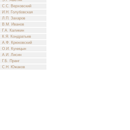
С.С. Верховский
И.Н. Голубовская
Л.П. Захаров
В.М. Иванов
Г.А. Каликин
К.Я. Кондратьев
А.Ф. Крюковский
О.И. Куницын
А.И. Лисин
Г.Б. Пранг
С.Н. Южаков