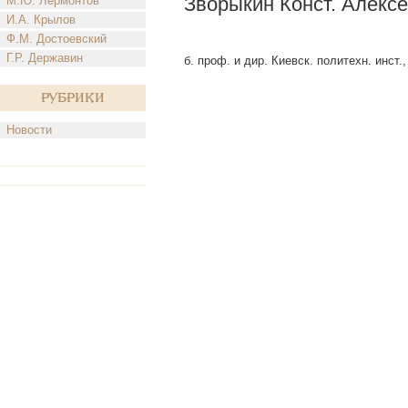
Зворыкин Конст. Алексе
М.Ю. Лермонтов
И.А. Крылов
Ф.М. Достоевский
Г.Р. Державин
б. проф. и дир. Киевск. политехн. инст.
Рубрики
Новости