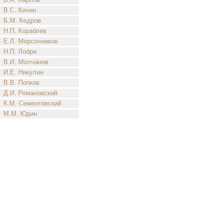
В.С. Кичин
Б.М. Кедров
Н.П. Кораблев
Е.Л. Морсочников
Н.П. Лобри
В.И. Молчанов
И.Е. Никулин
В.В. Попков
Д.И. Романовский
К.М. Сементовский
М.М. Юдин