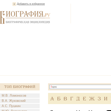
Добавить в избранное
Топ Биографий
М.В. Ломоносов
А
Б
В
Г
Д
Е
Ж
З
И
В.А. Жуковский
А.С. Пушкин