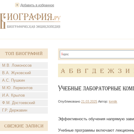
Перейти
Добавить в избранное
к
содержимому
Топ Биографий
М.В. Ломоносов
А
Б
В
Г
Д
Е
Ж
З
И
В.А. Жуковский
А.С. Пушкин
Учебные лабораторные комп
М.Ю. Лермонтов
И.А. Крылов
Опубликовано
21.03.2025
Автор:
lomtik
Ф.М. Достоевский
Г.Р. Державин
Эффективность обучения напрямую завис
Свежие записи
Учебные программы включают лекционные