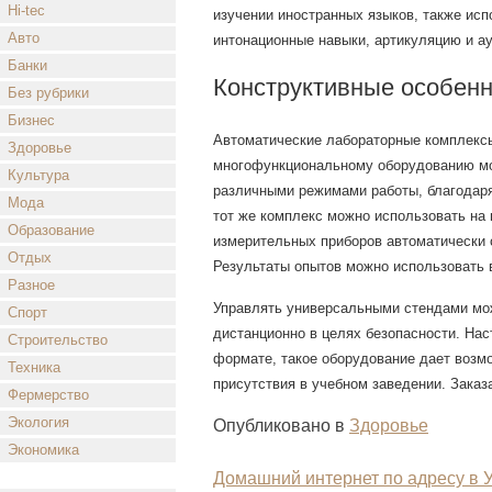
Hi-tec
изучении иностранных языков, также ис
Авто
интонационные навыки, артикуляцию и а
Банки
Конструктивные особенн
Без рубрики
Бизнес
Автоматические лабораторные комплексы
Здоровье
многофункциональному оборудованию мо
Культура
различными режимами работы, благодаря
Мода
тот же комплекс можно использовать на 
Образование
измерительных приборов автоматически 
Отдых
Результаты опытов можно использовать в
Разное
Управлять универсальными стендами мож
Спорт
дистанционно в целях безопасности. На
Строительство
формате, такое оборудование дает возмо
Техника
присутствия в учебном заведении. Зака
Фермерство
Экология
Опубликовано в
Здоровье
Экономика
Домашний интернет по адресу в У
Навигация