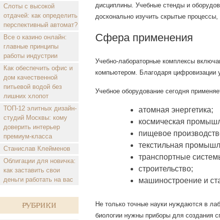
дисциплины. Учебные стенды и оборудов
Слоты с высокой
отдачей: как определить
досконально изучить скрытые процессы,
перспективный автомат?
Сфера применения
Все о казино онлайн:
главные принципы
работы индустрии
Учебно-лабораторные комплексы включаю
Как обеспечить офис и
компьютером. Благодаря цифровизации у
дом качественной
питьевой водой без
Учебное оборудование сегодня применяе
лишних хлопот
ТОП-12 элитных дизайн-
атомная энергетика;
студий Москвы: кому
космическая промышл
доверить интерьер
пищевое производств
премиум-класса
текстильная промышл
Станислав Клейменов
транспортные систем
Облигации для новичка:
строительство;
как заставить свои
деньги работать на вас
машиностроение и ста
Не только точные науки нуждаются в лаб
Рубрики
биологии нужны приборы для создания с