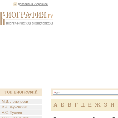
Добавить в избранное
Топ Биографий
М.В. Ломоносов
А
Б
В
Г
Д
Е
Ж
З
И
В.А. Жуковский
А.С. Пушкин