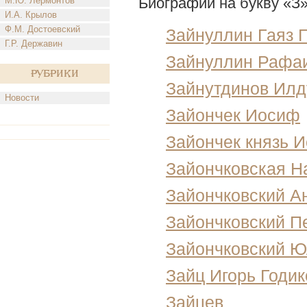
Биографии на букву «З
М.Ю. Лермонтов
И.А. Крылов
Ф.М. Достоевский
Зайнуллин Гаяз 
Г.Р. Державин
Зайнуллин Рафа
Рубрики
Зайнутдинов Илд
Новости
Зайончек Иосиф
Зайончек князь 
Зайончковская Н
Зайончковский А
Зайончковский П
Зайончковский Ю
Зайц Игорь Годик
Зайцев