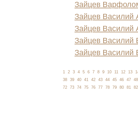
Зайцев Варфоло
Зайцев Василий 
Зайцев Василий 
Зайцев Василий 
Зайцев Василий
1
2
3
4
5
6
7
8
9
10
11
12
13
1
38
39
40
41
42
43
44
45
46
47
48
72
73
74
75
76
77
78
79
80
81
82