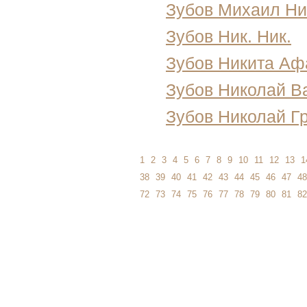
Зубов Михаил Ни
Зубов Ник. Ник.
Зубов Никита Аф
Зубов Николай В
Зубов Николай Г
1
2
3
4
5
6
7
8
9
10
11
12
13
1
38
39
40
41
42
43
44
45
46
47
48
72
73
74
75
76
77
78
79
80
81
82