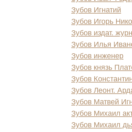
Зубов Игнатий
Зубов Игорь Ник
Зубов издат. журн
Зубов Илья Иван
Зубов инженер
Зубов князь Пла
Зубов Константи
Зубов Леонт. Ард
Зубов Матвей Иг
Зубов Михаил ак
Зубов Михаил дь