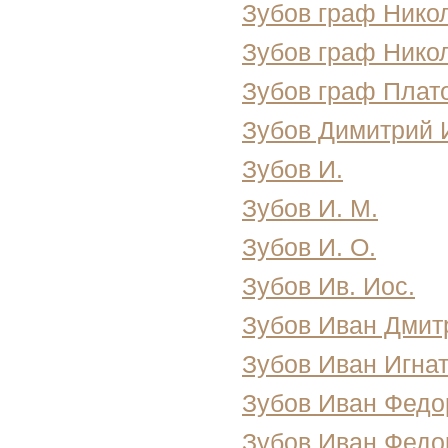
Зубов граф Нико
Зубов граф Нико
Зубов граф Плат
Зубов Димитрий 
Зубов И.
Зубов И. М.
Зубов И. О.
Зубов Ив. Иос.
Зубов Иван Дмит
Зубов Иван Игнат
Зубов Иван Федо
Зубов Иван Федо