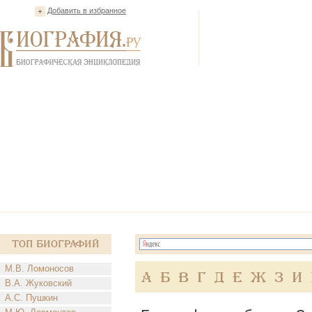
Добавить в избранное
Топ Биографий
М.В. Ломоносов
А
Б
В
Г
Д
Е
Ж
З
И
В.А. Жуковский
А.С. Пушкин