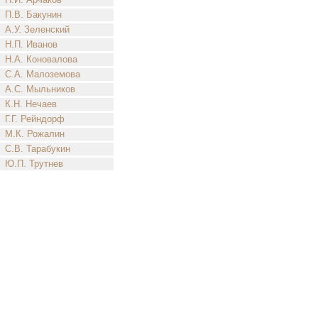
П.В. Бакунин
А.У. Зеленский
Н.П. Иванов
Н.А. Коновалова
С.А. Малоземова
А.С. Мыльников
К.Н. Нечаев
Г.Г. Рейндорф
М.К. Рожалин
С.В. Тарабукин
Ю.П. Трутнев