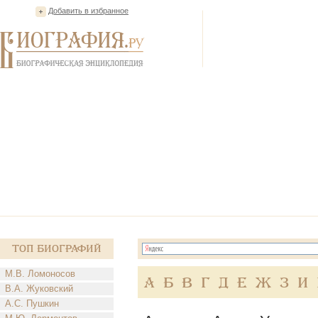
Добавить в избранное
Топ Биографий
М.В. Ломоносов
А
Б
В
Г
Д
Е
Ж
З
И
В.А. Жуковский
А.С. Пушкин