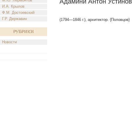
Адамини Антон Устинов
М.Ю. Лермонтов
И.А. Крылов
Ф.М. Достоевский
Г.Р. Державин
(1794—1846 г.), архитектор. {Половцов}
Рубрики
Новости