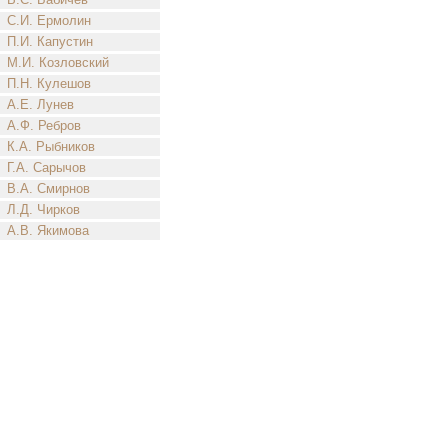
С.И. Ермолин
П.И. Капустин
М.И. Козловский
П.Н. Кулешов
А.Е. Лунев
А.Ф. Ребров
К.А. Рыбников
Г.А. Сарычов
В.А. Смирнов
Л.Д. Чирков
А.В. Якимова