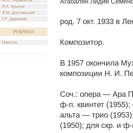
Агабалян Лидия Семен
М.Ю. Лермонтов
И.А. Крылов
Ф.М. Достоевский
Г.Р. Державин
род. 7 окт. 1933 в Л
Рубрики
Композитор.
Новости
В 1957 окончила Муз
композиции Н. И. П
Соч.: опера — Ара П
ф-п. квинтет (1955);
альта — трио (1953)
(1950); для скр. и ф