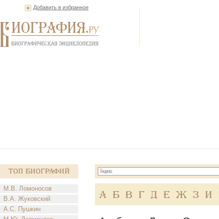
Добавить в избранное
Топ Биографий
М.В. Ломоносов
А
Б
В
Г
Д
Е
Ж
З
И
В.А. Жуковский
А.С. Пушкин