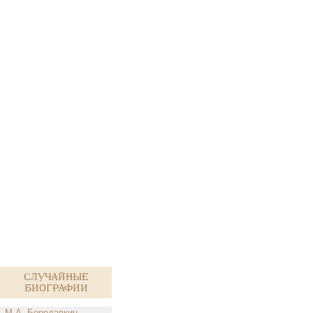
Случайные
биографии
М.А. Бородавкин