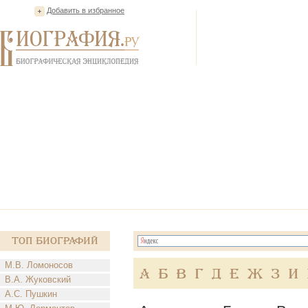
Добавить в избранное
Топ Биографий
М.В. Ломоносов
А
Б
В
Г
Д
Е
Ж
З
И
В.А. Жуковский
А.С. Пушкин