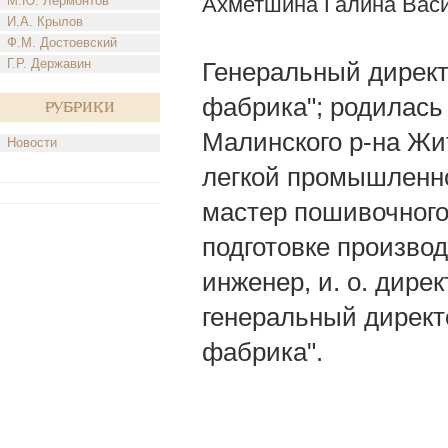
Ахметшина Галина Вас
М.Ю. Лермонтов
И.А. Крылов
Ф.М. Достоевский
Г.Р. Державин
Генеральный дирек
фабрика"; родилась 
Рубрики
Малинского р-на Жи
Новости
легкой промышленно
мастер пошивочного 
подготовке производс
инженер, и. о. дире
генеральный директ
фабрика".