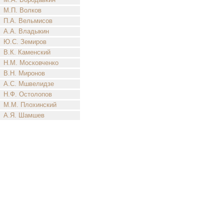
М.П. Волков
П.А. Вельмисов
А.А. Владыкин
Ю.С. Земиров
В.К. Каменский
Н.М. Московченко
В.Н. Миронов
А.С. Мшвелидзе
Н.Ф. Остолопов
М.М. Плохинский
А.Я. Шамшев