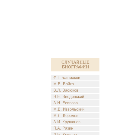
Случайные
биографии
Ф.Г. Башмаков
М.В. Бойко
В.Л. Васюков
Н.Е. Введенский
А.Н. Есипова
М.В. Извольский
М.Л. Королев
А.И. Крушанов
П.А. Рязин
Л.Б. Хрущов