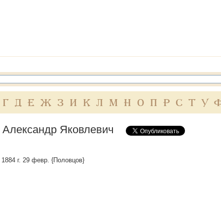
Г
Д
Е
Ж
З
И
К
Л
М
Н
О
П
Р
С
Т
У
 Александр Яковлевич
† 1884 г. 29 февр. {Половцов}