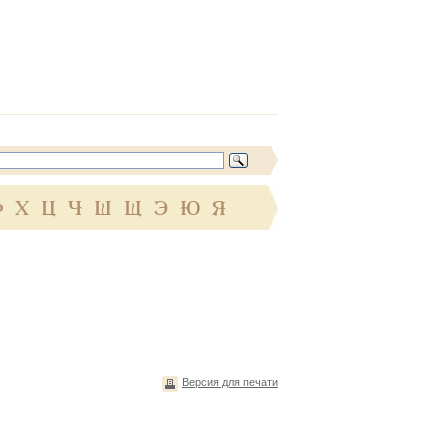
Ф
Х
Ц
Ч
Ш
Щ
Э
Ю
Я
Версия для печати