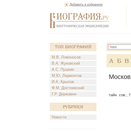
Добавить в избранное
Топ Биографий
М.В. Ломоносов
А
Б
В
В.А. Жуковский
А.С. Пушкин
Москов
М.Ю. Лермонтов
И.А. Крылов
Ф.М. Достоевский
Г.Р. Державин
тайн. сов.; 
Рубрики
Новости