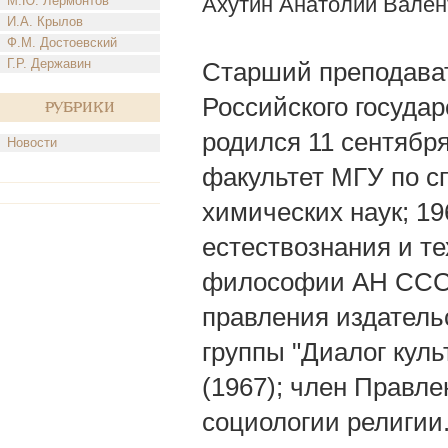
Ахутин Анатолий Вален
М.Ю. Лермонтов
И.А. Крылов
Ф.М. Достоевский
Г.Р. Державин
Старший преподава
Российского государ
Рубрики
родился 11 сентября
Новости
факультет МГУ по с
химических наук; 1
естествознания и т
философии АН СССР
правления издательс
группы "Диалог куль
(1967); член Правл
социологии религии