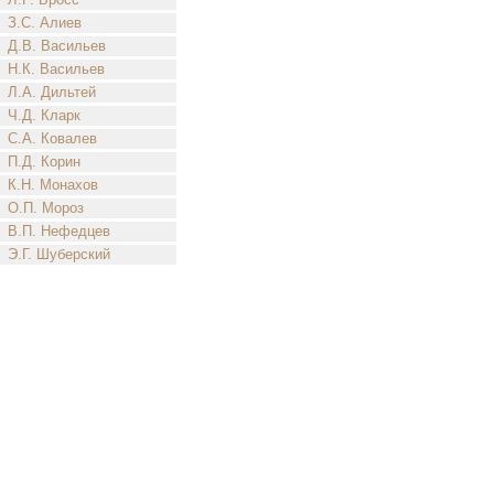
З.С. Алиев
Д.В. Васильев
Н.К. Васильев
Л.А. Дильтей
Ч.Д. Кларк
С.А. Ковалев
П.Д. Корин
К.Н. Монахов
О.П. Мороз
В.П. Нефедцев
Э.Г. Шуберский