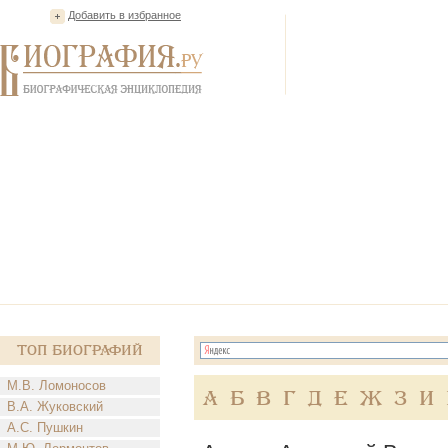
Добавить в избранное
Топ Биографий
М.В. Ломоносов
А
Б
В
Г
Д
Е
Ж
З
И
В.А. Жуковский
А.С. Пушкин