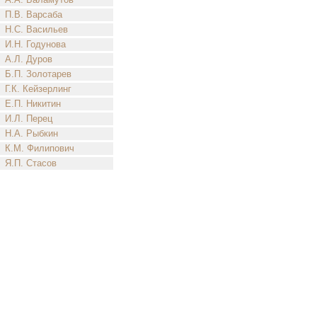
П.В. Варсаба
Н.С. Васильев
И.Н. Годунова
А.Л. Дуров
Б.П. Золотарев
Г.К. Кейзерлинг
Е.П. Никитин
И.Л. Перец
Н.А. Рыбкин
К.М. Филипович
Я.П. Стасов