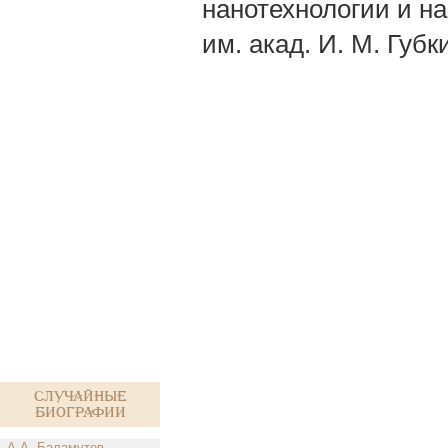
нанотехнологии и н
им. акад. И. М. Губк
Случайные
биографии
А.А. Баламутов