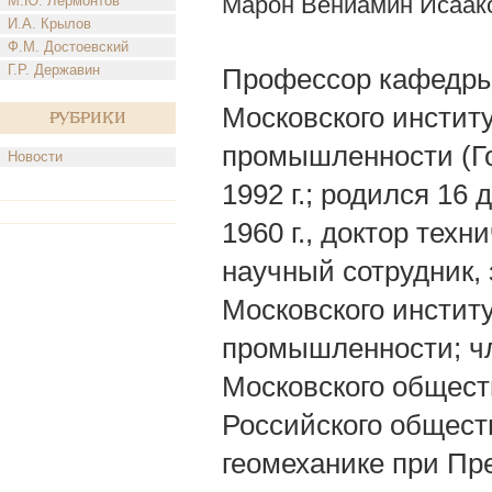
Марон Вениамин Исаак
М.Ю. Лермонтов
И.А. Крылов
Ф.М. Достоевский
Г.Р. Державин
Профессор кафедры 
Московского инстит
Рубрики
промышленности (Го
Новости
1992 г.; родился 16 
1960 г., доктор техн
научный сотрудник,
Московского инстит
промышленности; чл
Московского общест
Российского общест
геомеханике при Пр