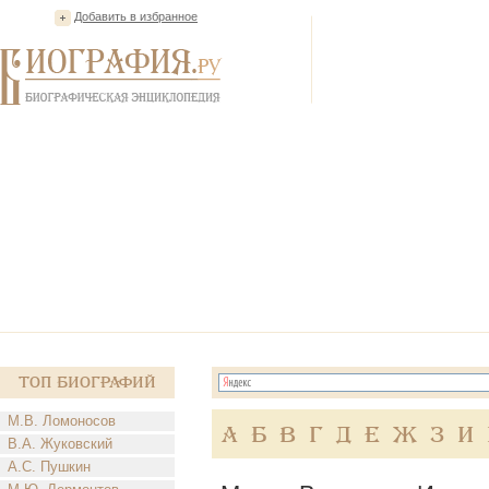
Добавить в избранное
Топ Биографий
М.В. Ломоносов
А
Б
В
Г
Д
Е
Ж
З
И
В.А. Жуковский
А.С. Пушкин