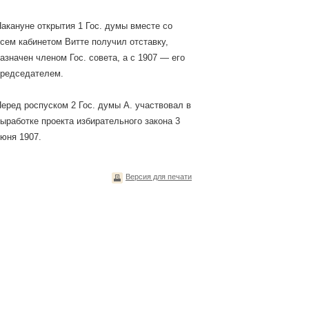
акануне открытия 1 Гос. думы вместе со
сем кабинетом Витте получил отставку,
азначен членом Гос. совета, а с 1907 — его
председателем.
еред роспуском 2 Гос. думы А. участвовал в
ыработке проекта избирательного закона 3
юня 1907.
Версия для печати