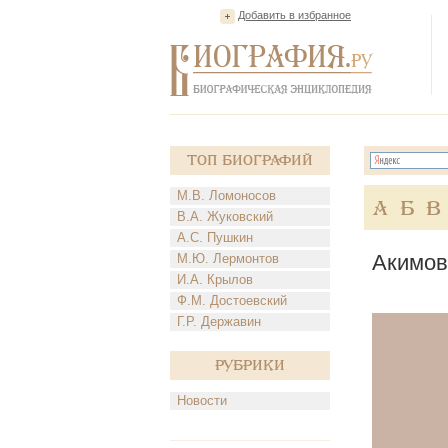
Добавить в избранное
Топ Биографий
М.В. Ломоносов
А
Б
В
В.А. Жуковский
А.С. Пушкин
Акимов
М.Ю. Лермонтов
И.А. Крылов
Ф.М. Достоевский
Г.Р. Державин
Рубрики
Новости