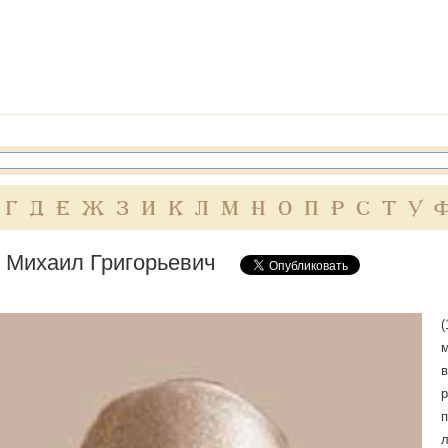
Г
Д
Е
Ж
З
И
К
Л
М
Н
О
П
Р
С
Т
У
 Михаил Григорьевич
(
м
в
р
п
л