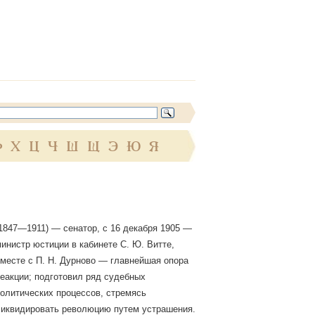
Ф
Х
Ц
Ч
Ш
Щ
Э
Ю
Я
1847—1911) — сенатор, с 16 декабря 1905 —
инистр юстиции в кабинете С. Ю. Витте,
месте с П. Н. Дурново — главнейшая опора
еакции; подготовил ряд судебных
олитических процессов, стремясь
иквидировать революцию путем устрашения.