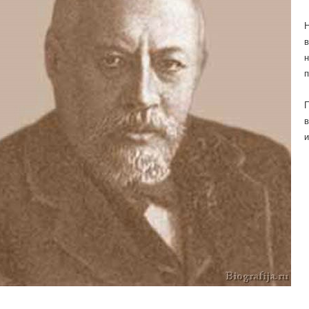
Н
в
н
П
в
и