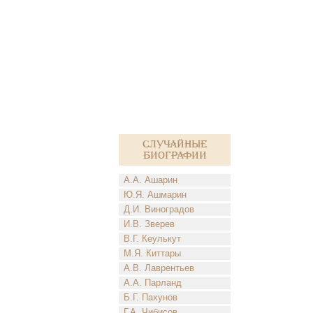
Случайные
биографии
А.А. Ашарин
Ю.Я. Ашмарин
Д.И. Виноградов
И.В. Зверев
В.Г. Кеулькут
М.Я. Киттары
А.В. Лаврентьев
А.А. Парланд
Б.Г. Пахунов
Г.А. Чибисов