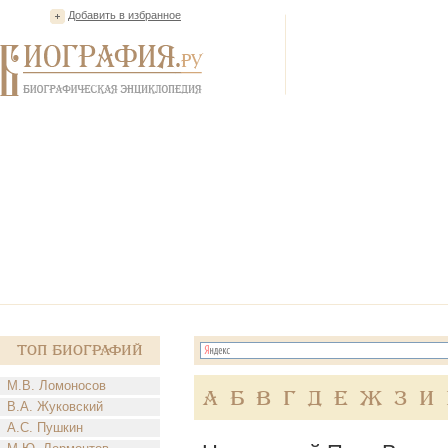
Добавить в избранное
Топ Биографий
М.В. Ломоносов
А
Б
В
Г
Д
Е
Ж
З
И
В.А. Жуковский
А.С. Пушкин