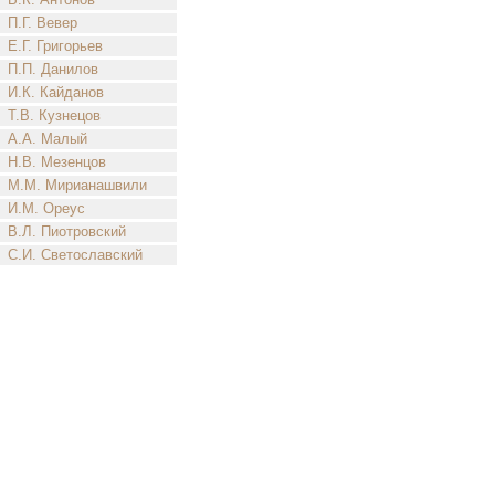
П.Г. Вевер
Е.Г. Григорьев
П.П. Данилов
И.К. Кайданов
Т.В. Кузнецов
А.А. Малый
Н.В. Мезенцов
М.М. Мирианашвили
И.М. Ореус
В.Л. Пиотровский
С.И. Светославский