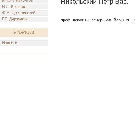
Никольский Петр Вас.
М.Ю. Лермонтов
И.А. Крылов
Ф.М. Достоевский
Г.Р. Державин
проф. накожн. и венер. бол. Варш. ун., 
Рубрики
Новости