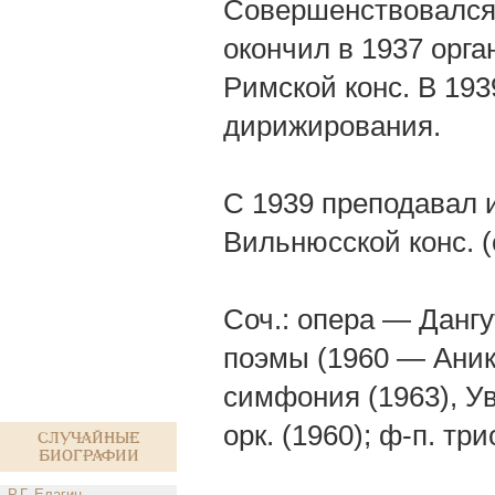
Совершенствовался 
окончил в 1937 орга
Римской конс. В 193
дирижирования.
С 1939 преподавал и
Вильнюсской конс. (
Соч.: опера — Дангут
поэмы (1960 — Аник
симфония (1963), Ув
орк. (1960); ф-п. три
Случайные
биографии
Р.Г. Елагин