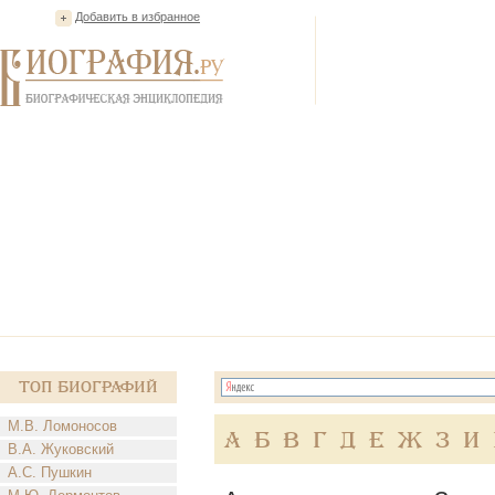
Добавить в избранное
Топ Биографий
М.В. Ломоносов
А
Б
В
Г
Д
Е
Ж
З
И
В.А. Жуковский
А.С. Пушкин