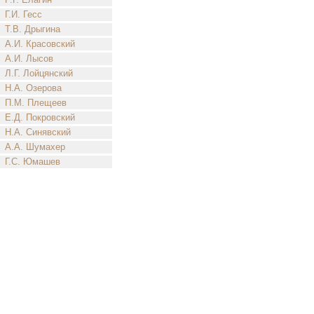
Г.И. Гесс
Т.В. Дрыгина
А.И. Красовский
А.И. Лысов
Л.Г. Лойцянский
Н.А. Озерова
П.М. Плещеев
Е.Д. Покровский
Н.А. Синявский
А.А. Шумахер
Г.С. Юмашев