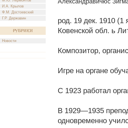
Александравичюс Зигм
М.Ю. Лермонтов
И.А. Крылов
Ф.М. Достоевский
Г.Р. Державин
род. 19 дек. 1910 (1
Ковенской обл. ь Лит
Рубрики
Новости
Композитор, органист
Игре на органе обуч
С 1923 работал орга
В 1929—1935 препод
одновременно учился