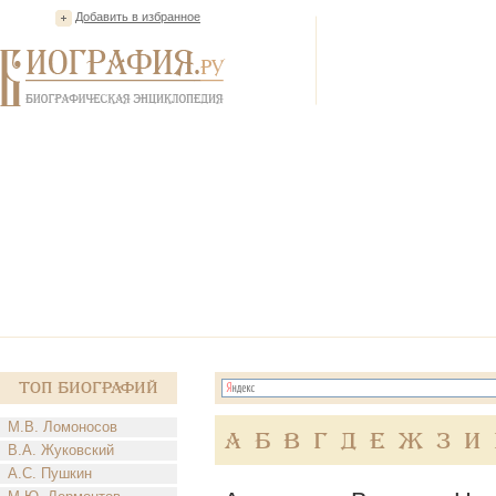
Добавить в избранное
Топ Биографий
М.В. Ломоносов
А
Б
В
Г
Д
Е
Ж
З
И
В.А. Жуковский
А.С. Пушкин