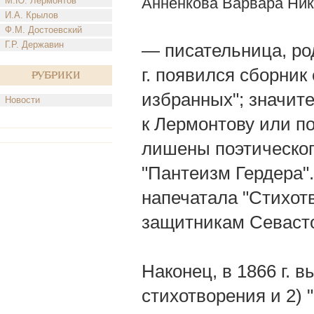
Анненкова Варвара Ни
М.Ю. Лермонтов
И.А. Крылов
Ф.М. Достоевский
Г.Р. Державин
— писательница, род.
г. появился сборник
Рубрики
избранных"; значит
Новости
к Лермонтову или п
лишены поэтического
"Пантеизм Гердера". 
напечатала "Стихотв
защитникам Севаст
Наконец, в 1866 г. в
стихотворения и 2) 