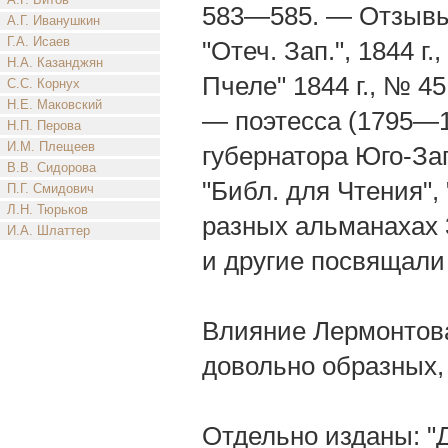
583—585. — Отзывы 
А.Г. Иванушкин
Г.А. Исаев
"Отеч. Зап.", 1844 г.
Н.А. Казанджян
Пчеле" 1844 г., № 4
С.С. Корнух
Н.Е. Маковский
— поэтесса (1795—18
Н.П. Перова
И.М. Плещеев
губернатора Юго-За
В.В. Сидорова
"Библ. для Чтения",
П.Г. Смидович
Л.Н. Тюрьков
разных альманахах 3
И.А. Шлаттер
и другие посвящали
Влияние Лермонтова
довольно образных,
Отдельно изданы: "Д