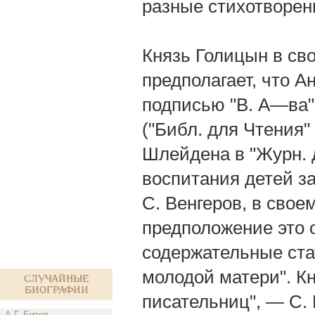
разные стихотворен
Князь Голицын в сво
предполагает, что А
подписью "В. А—ва".
("Библ. для Чтения"
Шлейдена в "Журн. д
воспитания детей за
С. Венгеров, в своем
предположение это 
содержательные ста
молодой матери". Кн
Случайные
биографии
писательниц", — С. В
А.Г. Битов