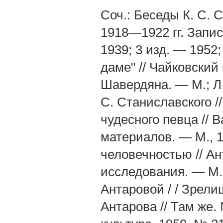
Соч.: Беседы К. С. 
1918—1922 гг. Запис
1939; 3 изд. — 1952
даме" // Чайковский 
Шавердяна. — М.; Л.
С. Станиславского /
чудесного певца // 
материалов. — М., 1
человечностью // А
исследования. — М., 
Антаровой / / Зрелищ
Антарова // Там же. 