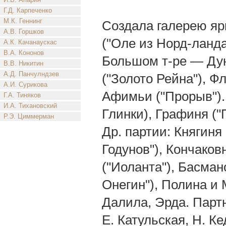
Г.Д. Карпеченко
М.К. Геннинг
Создала галерею ярк
А.В. Горшков
("Оле из Норд-ланда
А.К. Качанаускас
В.А. Кононов
Большом т-ре — Дун
В.В. Никитин
А.Д. Панчулндзев
("Золото Рейна"), Ф
А.И. Сурикова
Афимьи ("Прорыв").
Г.А. Тиняков
И.А. Тихановский
Глинки), Графиня ("
Р.Э. Циммерман
Др. партии: Княгиня
Годунов"), Кончаков
("Иоланта"), Басман
Онегин"), Полина и 
Далила, Эрда. Партн
Е. Катульская, Н. К