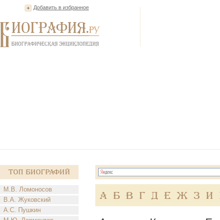
Добавить в избранное
Топ Биографий
М.В. Ломоносов
А
Б
В
Г
Д
Е
Ж
З
И
В.А. Жуковский
А.С. Пушкин