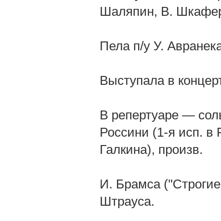
Шаляпин, В. Шкафе
Пела п/у У. Авранек
Выступала в концер
В репертуаре — сол
Россини (1-я исп. в 
Галкина), произв.
И. Брамса ("Строгие 
Штрауса.