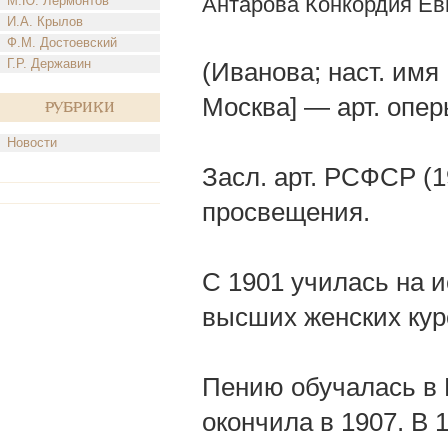
Антарова Конкордия Ев
М.Ю. Лермонтов
И.А. Крылов
Ф.М. Достоевский
Г.Р. Державин
(Иванова; наст. имя 
Москва] — арт. опер
Рубрики
Новости
Засл. арт. РСФСР (1
просвещения.
С 1901 училась на 
высших женских кур
Пению обучалась в П
окончила в 1907. В 