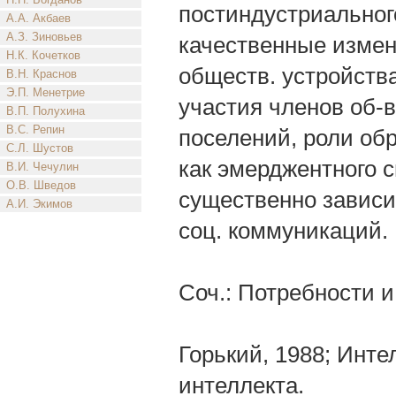
постиндустриальног
А.А. Акбаев
А.З. Зиновьев
качественные измен
Н.К. Кочетков
обществ. устройства
В.Н. Краснов
Э.П. Менетрие
участия членов об-в
В.П. Полухина
В.С. Репин
поселений, роли обр
С.Л. Шустов
как эмерджентного 
В.И. Чечулин
О.В. Шведов
существенно зависит
А.И. Экимов
соц. коммуникаций.
Соч.: Потребности и
Горький, 1988; Инте
интеллекта.