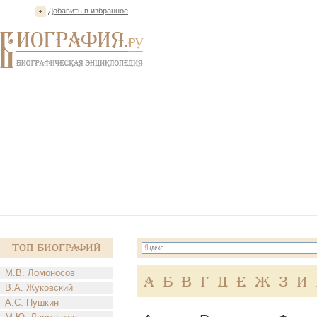
Добавить в избранное
Топ Биографий
М.В. Ломоносов
А
Б
В
Г
Д
Е
Ж
З
И
В.А. Жуковский
А.С. Пушкин