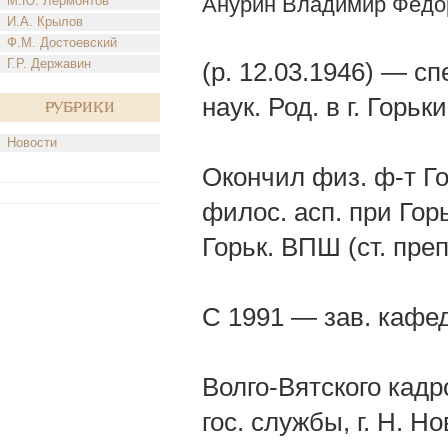
Анурин Владимир Федо
М.Ю. Лермонтов
И.А. Крылов
Ф.М. Достоевский
Г.Р. Державин
(р. 12.03.1946) — сп
наук. Род. в г. Горьки
Рубрики
Новости
Окончил физ. ф-т Гор
филос. асп. при Горь
Горьк. ВПШ (ст. преп
С 1991 — зав. кафед
Волго-Вятского кадр
гос. службы, г. Н. 