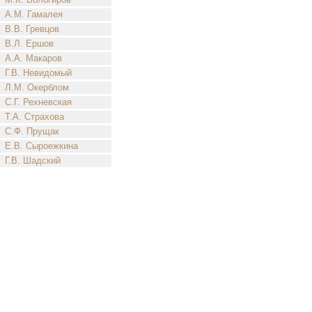
А.М. Гамалея
В.В. Гревцов
В.Л. Ершов
А.А. Макаров
Г.В. Невидомый
Л.М. Окерблом
С.Г. Рехневская
Т.А. Страхова
С.Ф. Прущак
Е.В. Сыроежкина
Г.В. Шадский