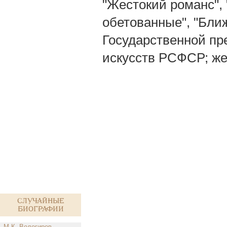
"Жестокий романс",
обетованные", "Бли
Государственной пр
искусств РСФСР; же
Случайные
биографии
М.К. Вологиров