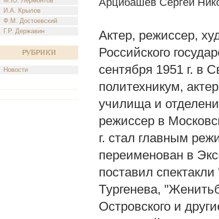
Арцибашев Сергей Ник
М.Ю. Лермонтов
И.А. Крылов
Ф.М. Достоевский
Г.Р. Державин
Актер, режиссер, х
Российского государ
Рубрики
сентября 1951 г. в 
Новости
политехникум, акте
училища и отделени
режиссер в Московск
г. стал главным реж
переименован в Экс
поставил спектакли 
Тургенева, "Женитьб
Островского и други