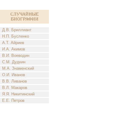
Случайные
биографии
Д.В. Бриллиант
Н.П. Бусленко
А.Т. Айриев
И.А. Акимов
В.И. Воеводин
С.М. Дудкин
М.А. Знаменский
О.И. Иванов
В.В. Ливанов
В.Л. Макаров
Я.Я. Никитинский
Е.Е. Петров