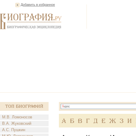
Добавить в избранное
Топ Биографий
М.В. Ломоносов
А
Б
В
Г
Д
Е
Ж
З
И
В.А. Жуковский
А.С. Пушкин