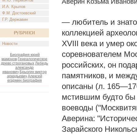
Аверин Козьма Иванов
М.Ю. Лермонтов
И.А. Крылов
Ф.М. Достоевский
Г.Р. Державин
— любитель и знато
коллекцией археолог
Рубрики
XVIII века и умер ок
Новости
соревнователем Мос
Биография юрий
мамонов
Генеалогическое
российских, он под
древо строгановых
Лебедь
александр
иванович
Брызгин виктор
памятников, и межд
аркадьевич
Алексей
егармин биография
описаны (л. 165—17
мстившим будто бы 
воеводы ("Москвитяни
Аверина: "Историче
Зарайского Никольс