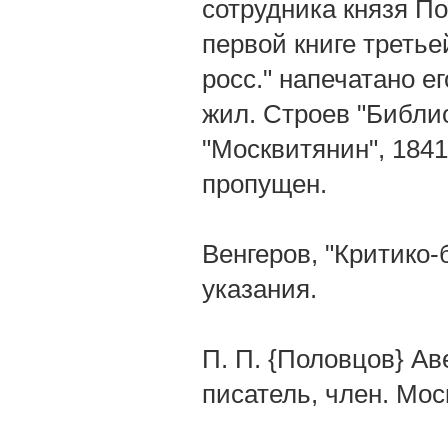
сотрудника князя По
первой книге третьей
росс." напечатано е
жил. Строев "Библиот
"Москвитянин", 1841
пропущен.
Венгеров, "Критико-би
указания.
П. П. {Половцов} Ав
писатель, член. Мос