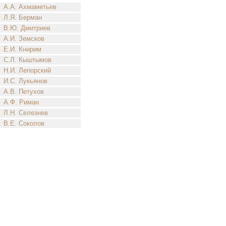
А.А. Ахмаметьев
Л.Я. Берман
В.Ю. Дмитриев
А.И. Земсков
Е.И. Книрим
С.Л. Кыштымов
Н.И. Лепорский
И.С. Лукьянов
А.В. Петухов
А.Ф. Риман
Л.Н. Селезнев
В.Е. Соколов