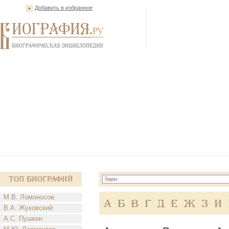
Добавить в избранное
Топ Биографий
М.В. Ломоносов
А
Б
В
Г
Д
Е
Ж
З
И
В.А. Жуковский
А.С. Пушкин