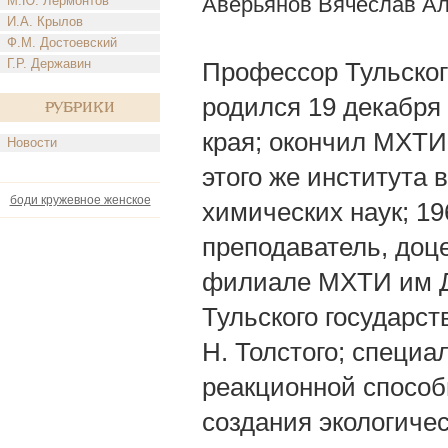
Аверьянов Вячеслав А
М.Ю. Лермонтов
И.А. Крылов
Ф.М. Достоевский
Г.Р. Державин
Профессор Тульского
родился 19 декабря 
Рубрики
края; окончил МХТИ 
Новости
этого же института в
боди кружевное женское
химических наук; 1
преподаватель, доц
филиале МХТИ им Д
Тульского государст
Н. Толстого; специа
реакционной способ
создания экологиче