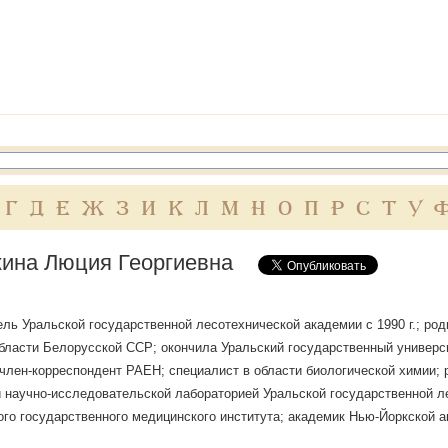
Г
Д
Е
Ж
З
И
К
Л
М
Н
О
П
Р
С
Т
У
ина Люция Георгиевна
ль Уральской государственной лесотехнической академии с 1990 г.; родил
бласти Белорусской ССР; окончила Уральский государственный университе
член-корреспондент РАЕН; специалист в области биологической химии;
 научно-исследовательской лабораторией Уральской государственной 
го государственного медицинского института; академик Нью-Йоркской а