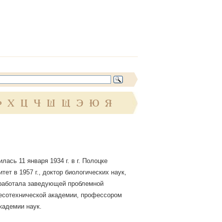
Ф
Х
Ц
Ч
Ш
Щ
Э
Ю
Я
ась 11 января 1934 г. в г. Полоцке
т в 1957 г., доктор биологических наук,
 работала заведующей проблемной
лесотехнической академии, профессором
кадемии наук.