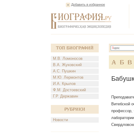
Добавить в избранное
Топ Биографий
М.В. Ломоносов
А
Б
В
В.А. Жуковский
А.С. Пушкин
Бабушк
М.Ю. Лермонтов
И.А. Крылов
Ф.М. Достоевский
Г.Р. Державин
Преподавате
Витебской о
Рубрики
профессор, 
лаборатории
Новости
Свердловско