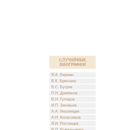
Случайные
биографии
Я.А. Берман
В.К. Брескану
Б.С. Бугров
П.Н. Дамбинов
В.Н. Гулидов
И.П. Зиновьев
А.А. Иноземцев
А.Н. Колесников
Я.И. Ростовцев
В.П. Рыбальченко