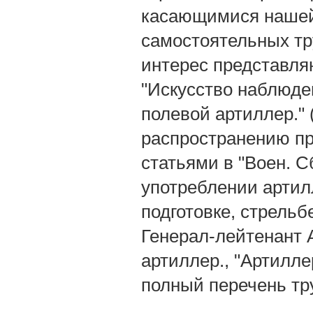
касающимися нашей 
самостоятельных тр
интерес представляю
"Искусство наблюден
полевой артиллер." 
распространению п
статьями в "Воен. Сб
употреблении артилл
подготовке, стрельб
Генерал-лейтенант А
артиллер., "Артилле
полный перечень труд