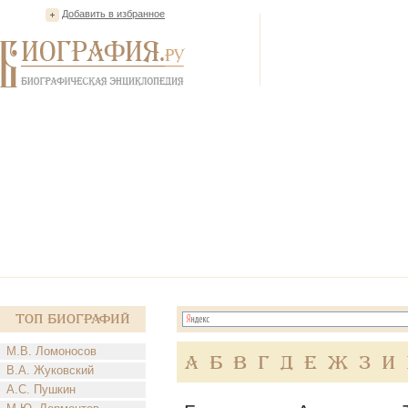
Добавить в избранное
Топ Биографий
М.В. Ломоносов
А
Б
В
Г
Д
Е
Ж
З
И
В.А. Жуковский
А.С. Пушкин