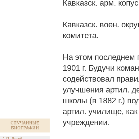
Кавказск. арм. копу
Кавказск. воен. окр
комитета.
На этом последнем 
1901 г. Будучи кома
содействовал прави
улучшения артил. де
школы (в 1882 г.) 
артил. училище, как
учреждении.
Случайные
биографии
А.П. Дегай