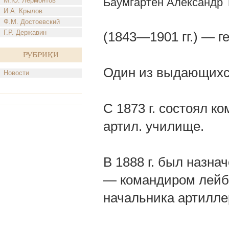
Баумгартен Александр
М.Ю. Лермонтов
И.А. Крылов
Ф.М. Достоевский
Г.Р. Державин
(1843—1901 гг.) — г
Рубрики
Один из выдающихся
Новости
С 1873 г. состоял 
артил. училище.
В 1888 г. был назнач
— командиром лейб-г
начальника артилле