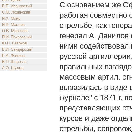
С основанием же Оф
В.Е. Ивановский
С.М. Лозинский
работая совместно 
И.Х. Майр
стрельбе, как генер
И.В. Маслов
О.В. Морозова
генерал А. Данилов 
П.И. Покровский
Ю.П. Сазонов
ними содействовал 
В.И. Свидерский
русской артиллерии
В.А. Фомина
В.П. Шпигель
правильных взглядо
А.О. Шульц
массовым артил. ог
выразилась в виде 
журнале" с 1871 г. 
представляющих отч
курсов и даже отдел
стрельбы, сопрово