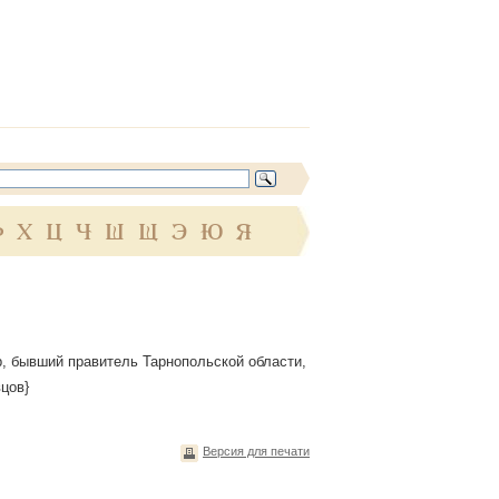
Ф
Х
Ц
Ч
Ш
Щ
Э
Ю
Я
йор, бывший правитель Тарнопольской области,
вцов}
Версия для печати