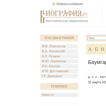
Добавить в избранное
Топ Биографий
М.В. Ломоносов
А
Б
В
В.А. Жуковский
А.С. Пушкин
Баумга
М.Ю. Лермонтов
И.А. Крылов
Ф.М. Достоевский
Г.Р. Державин
д. с. с., к
31 марта 181
Рубрики
Новости