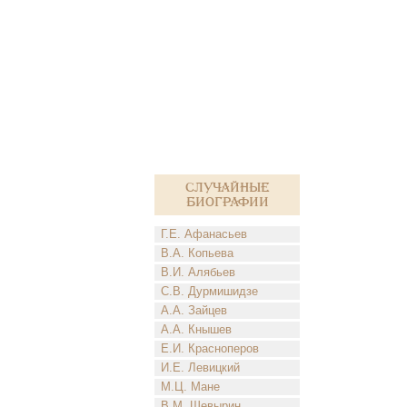
Случайные
биографии
Г.Е. Афанасьев
В.А. Копьева
В.И. Алябьев
С.В. Дурмишидзе
А.А. Зайцев
А.А. Кнышев
Е.И. Красноперов
И.Е. Левицкий
М.Ц. Мане
В.М. Шевырин