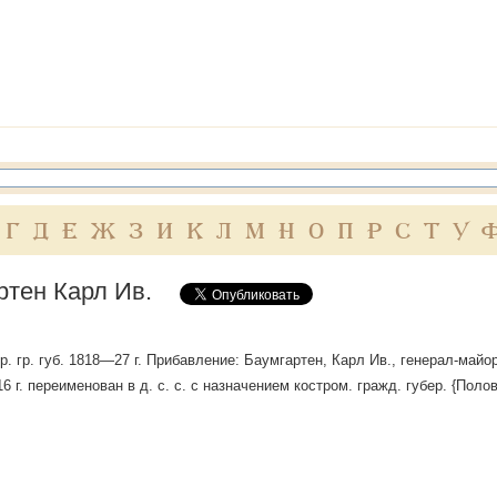
Г
Д
Е
Ж
З
И
К
Л
М
Н
О
П
Р
С
Т
У
ртен Карл Ив.
остр. гр. губ. 1818—27 г. Прибавление: Баумгартен, Карл Ив., генерал-ма
6 г. переименован в д. с. с. с назначением костром. гражд. губер. {Поло