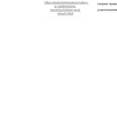
https://www.bigtranstour.ru/tury-
теории прав
iz-vladimira/na-
узаконениям
more/sochi/mini-gost-
vitrazh.html