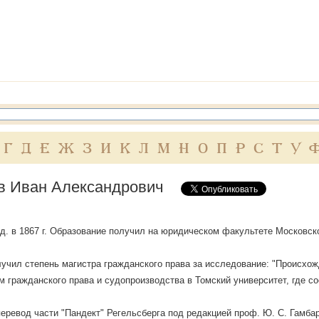
Г
Д
Е
Ж
З
И
К
Л
М
Н
О
П
Р
С
Т
У
в Иван Александрович
д. в 1867 г. Образование получил на юридическом факультете Московско
олучил степень магистра гражданского права за исследование: "Происхож
 гражданского права и судопроизводства в Томский университет, где со
перевод части "Пандект" Регельсберга под редакцией проф. Ю. С. Гамба