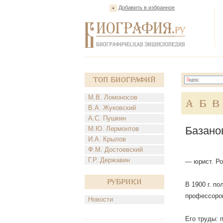
Добавить в избранное
Топ Биографий
М.В. Ломоносов
А
Б
В
В.А. Жуковский
А.С. Пушкин
Базано
М.Ю. Лермонтов
И.А. Крылов
Ф.М. Достоевский
Г.Р. Державин
— юрист. Ро
Рубрики
В 1900 г. п
профессором
Новости
Его труды: 