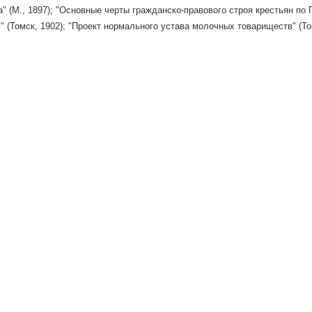
а" (М., 1897); "Основные черты гражданско-правового строя крестьян п
" (Томск, 1902); "Проект нормального устава молочных товариществ" (Том