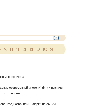
Ф
Х
Ц
Ч
Ш
Щ
Э
Ю
Я
го университета.
дение современной ипотеки" (М.) и назначен
стоит и поныне.
рова, под названием "Очерки по общей