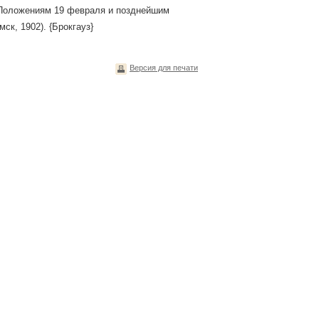
о Положениям 19 февраля и позднейшим
ск, 1902). {Брокгауз}
Версия для печати