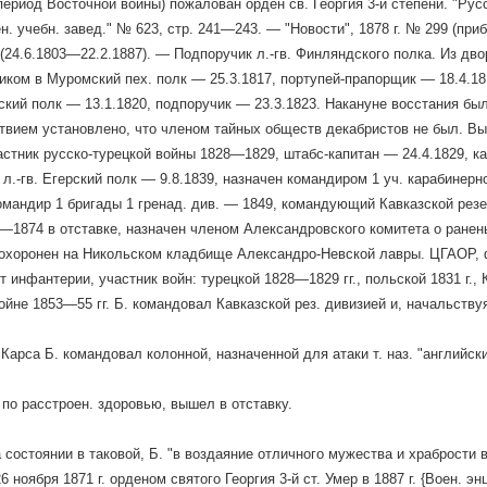
 период Восточной войны) пожалован орден св. Георгия 3-й степени. "Ру
ен. учебн. завед." № 623, стр. 241—243. — "Новости", 1878 г. № 299 (при
(24.6.1803—22.2.1887). — Подпоручик л.-гв. Финляндского полка. Из дво
ком в Муромский пех. полк — 25.3.1817, портупей-прапорщик — 18.4.181
ский полк — 13.1.1820, подпоручик — 23.3.1823. Накануне восстания бы
ствием установлено, что членом тайных обществ декабристов не был. Вы
частник русско-турецкой войны 1828—1829, штабс-капитан — 24.4.1829, ка
 л.-гв. Егерский полк — 9.8.1839, назначен командиром 1 уч. карабинерн
командир 1 бригады 1 гренад. див. — 1849, командующий Кавказской резе
5—1874 в отставке, назначен членом Александровского комитета о ранен
Похоронен на Никольском кладбище Александро-Невской лавры. ЦГАОР, ф.
 инфантерии, участник войн: турецкой 1828—1829 гг., польской 1831 г., 
 войне 1853—55 гг. Б. командовал Кавказской рез. дивизией и, начальст
Карса Б. командовал колонной, назначенной для атаки т. наз. "английск
, по расстроен. здоровью, вышел в отставку.
 состоянии в таковой, Б. "в воздаяние отличного мужества и храбрости в
 ноября 1871 г. орденом святого Георгия 3-й ст. Умер в 1887 г. {Воен. э