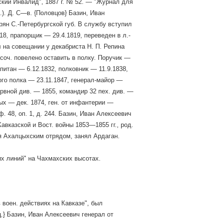
сский Инвалид", 1887 г. № 52. — "Журнал для
б.). Д. С—в. {Половцов} Базин, Иван
рян С.-Петербургской губ. В службу вступил
8, прапорщик — 29.4.1819, переведен в л.-
л на совещании у декабриста Н. П. Репина
соч. повелено оставить в полку. Поручик —
питан — 6.12.1832, полковник — 11.9.1838,
ого полка — 23.11.1847, генерал-майор —
рвной див. — 1855, командир 32 пех. див. —
ых — дек. 1874, ген. от инфантерии —
 48, оп. 1, д. 244. Базин, Иван Алексеевич
Кавказской и Вост. войны 1853—1855 гг., род.
вуя Ахалцыхским отрядом, занял Ардаган.
их линий" на Чахмахских высотах.
 воен. действиях на Кавказе", был
нц.} Базин, Иван Алексеевич генерал от