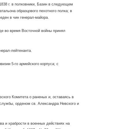
1838 г. в полковники, Базин в следующем
батальона образцового пехотного полка; в
веден в чин генерал-майора.
де во время Восточной войны принял
нерал-лейтенанта.
визии 5-го армейского корпуса; с
ского Комитета о раненых и, оставаясь в
й службы, орденом св. Александра Невского и
тва и храбрости в военных действиях на