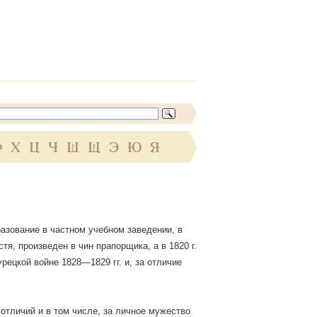
Ф
Х
Ц
Ч
Ш
Щ
Э
Ю
Я
разование в частном учебном заведении, в
я, произведен в чин прапорщика, а в 1820 г.
рецкой войне 1828—1829 гг. и, за отличие
 отличий и в том числе, за личное мужество