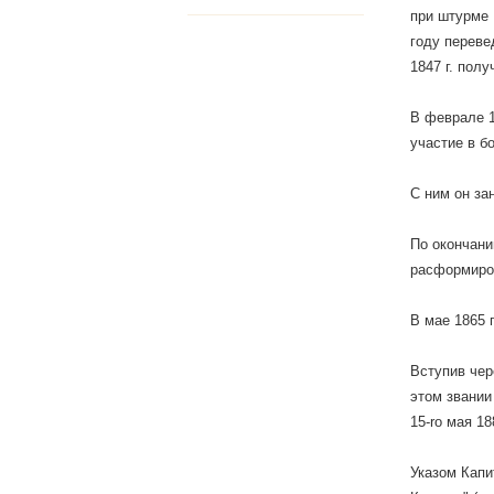
при штурме 
году переве
1847 г. пол
В феврале 1
участие в б
С ним он за
По окончани
расформиров
В мае 1865 
Вступив чер
этом звании
15-ro мая 18
Указом Капи