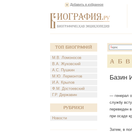
Добавить в избранное
Топ Биографий
М.В. Ломоносов
А
Б
В
В.А. Жуковский
А.С. Пушкин
Базин 
М.Ю. Лермонтов
И.А. Крылов
Ф.М. Достоевский
Г.Р. Державин
— генерал о
службу всту
Рубрики
переведен в
при осаде к
Новости
Затем, в по