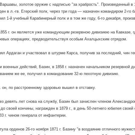
Варшавы, золотое оружие с надписью "за храбрость". Произведенный в 
ден в л.-гв. Егерский полк, через три года — назначен командиром 2-го 
учил 1-й учебный Карабинерный полк и в том же году, 6-го декабря, произ
855 г. он является уже командующим резервною дивизиею на Кавказе, г
оевых операциях, предводительствуя особым Ахалцыхским отрядом.
нял Ардаган и участвовал в штурме Карса, получив за последний, чин ге
и военных действий, Базин, в 1858 г. назначен начальником резервной ди
анием же ее, получил в командование 32-ю пехотную дивизию.
г. он, по расстроенному здоровью вышел в отставку.
ез девять лет снова на службу, Базин был зачислен членом Александров
 до своей кончины, награжден в 1879 г., в день 50-летнего юбилея свое
83 г. чином генерала от инфантерии.
тула орденов 26-го ноября 1871 г. Базину "в воздаяние отличного мужес