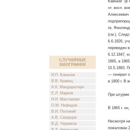
Кавказе" (в
чт. восп. во
Алексеевич 
подпрапорщи
гв. Финлянд
(см.). След
6.6.1826, у
переведен в
6.12.1847, 
Случайные
1865, в 186
биографии
15.5.1883. 
— генерал от
И.П. Ковалев
В.В. Кравец
в 1800 г. В
А.К. Мандерштерн
Е.Л. Марков
При штурме 
Н.И. Маслакова
О.М. Нефедов
В 1865 г. он
В.И. Положий
А.В. Скворцов
Несмотря на
В.Д. Черевков
пожалован 26
В.Д. Чернышев