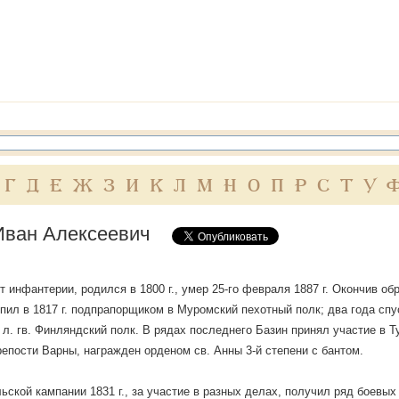
Г
Д
Е
Ж
З
И
К
Л
М
Н
О
П
Р
С
Т
У
Иван Алексеевич
т инфантерии, родился в 1800 г., умер 25-го февраля 1887 г. Окончив об
пил в 1817 г. подпрапорщиком в Муромский пехотный полк; два года спуст
 л. гв. Финляндский полк. В рядах последнего Базин принял участие в Ту
репости Варны, награжден орденом св. Анны 3-й степени с бантом.
льской кампании 1831 г., за участие в разных делах, получил ряд боевых