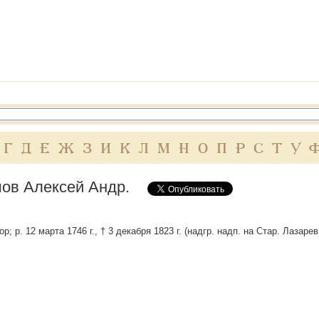
Г
Д
Е
Ж
З
И
К
Л
М
Н
О
П
Р
С
Т
У
ов Алексей Андр.
р; р. 12 марта 1746 г., † 3 декабря 1823 г. (надгр. надп. на Стар. Лазарев