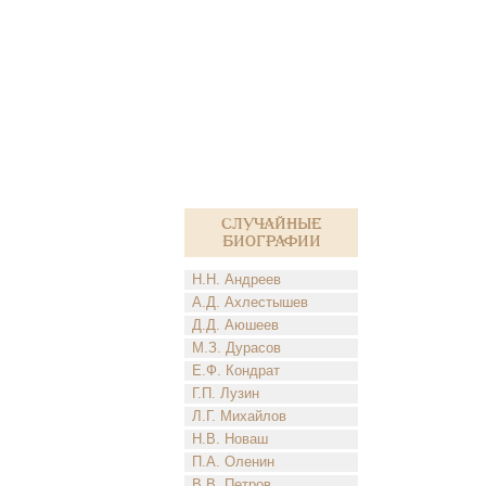
Случайные
биографии
Н.Н. Андреев
А.Д. Ахлестышев
Д.Д. Аюшеев
М.З. Дурасов
Е.Ф. Кондрат
Г.П. Лузин
Л.Г. Михайлов
Н.В. Новаш
П.А. Оленин
В.В. Петров