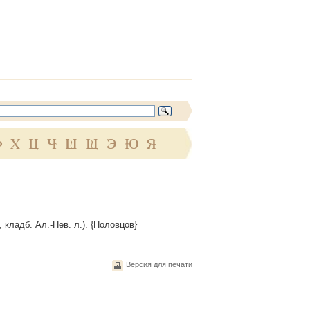
Ф
Х
Ц
Ч
Ш
Щ
Э
Ю
Я
, кладб. Ал.-Нев. л.). {Половцов}
Версия для печати