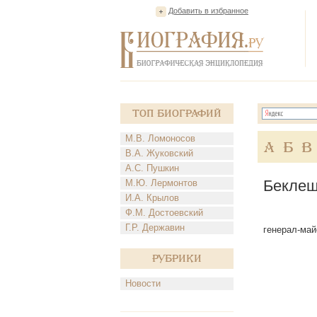
Добавить в избранное
Топ Биографий
М.В. Ломоносов
А
Б
В
В.А. Жуковский
А.С. Пушкин
Беклеш
М.Ю. Лермонтов
И.А. Крылов
Ф.М. Достоевский
Г.Р. Державин
генерал-майо
Рубрики
Новости