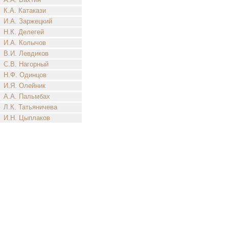
К.А. Катакази
И.А. Заржецкий
Н.К. Делегей
И.А. Колычов
В.И. Левдиков
С.В. Нагорный
Н.Ф. Одинцов
И.Я. Олейник
А.А. Пальмбах
Л.К. Татьяничева
И.Н. Цыплаков