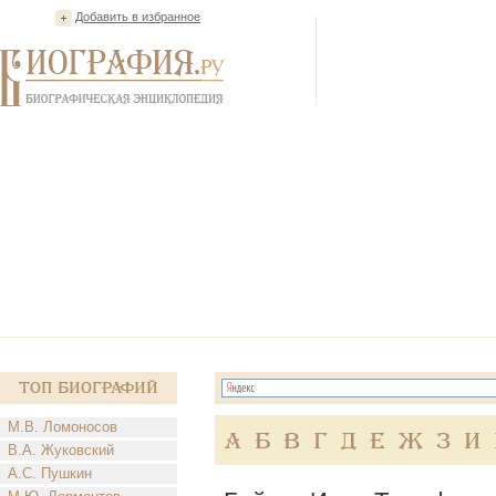
Добавить в избранное
Топ Биографий
М.В. Ломоносов
А
Б
В
Г
Д
Е
Ж
З
И
В.А. Жуковский
А.С. Пушкин