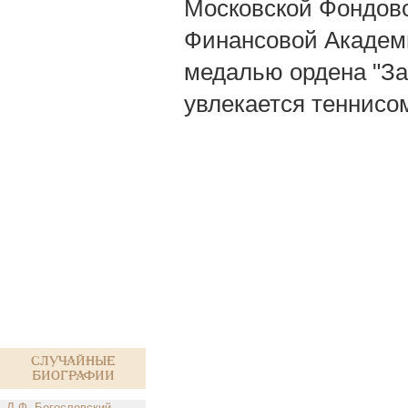
Московской Фондово
Финансовой Академи
медалью ордена "За 
увлекается теннисо
Случайные
биографии
Д.Ф. Богословский