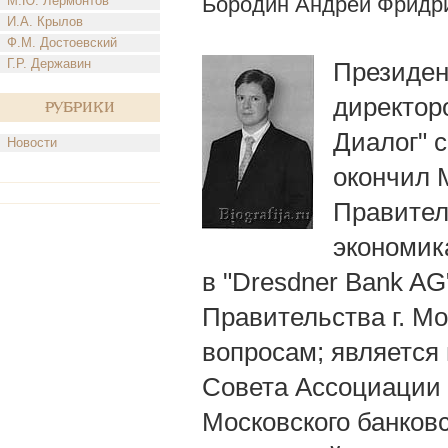
Бородин Андрей Фридр
М.Ю. Лермонтов
И.А. Крылов
Ф.М. Достоевский
Г.Р. Державин
Президен
директор
Рубрики
Диалог" с
Новости
окончил 
Правител
экономик
в "Dresdner Bank A
Правительства г. М
вопросам; является
Совета Ассоциации 
Московского банковс