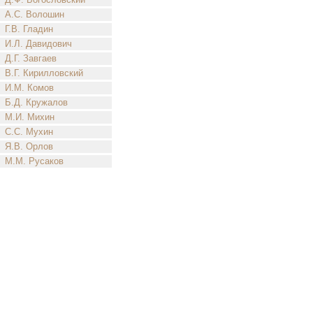
А.С. Волошин
Г.В. Гладин
И.Л. Давидович
Д.Г. Завгаев
В.Г. Кирилловский
И.М. Комов
Б.Д. Кружалов
М.И. Михин
С.С. Мухин
Я.В. Орлов
М.М. Русаков