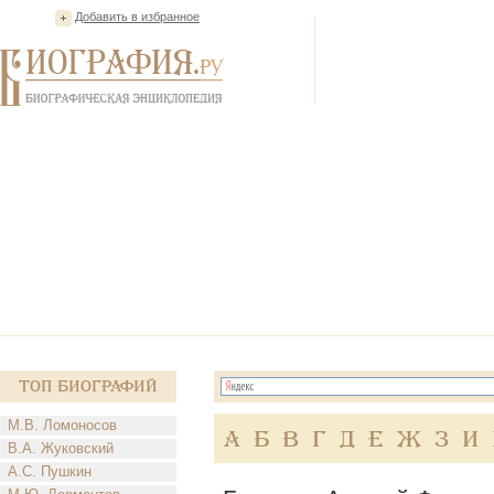
Добавить в избранное
Топ Биографий
М.В. Ломоносов
А
Б
В
Г
Д
Е
Ж
З
И
В.А. Жуковский
А.С. Пушкин