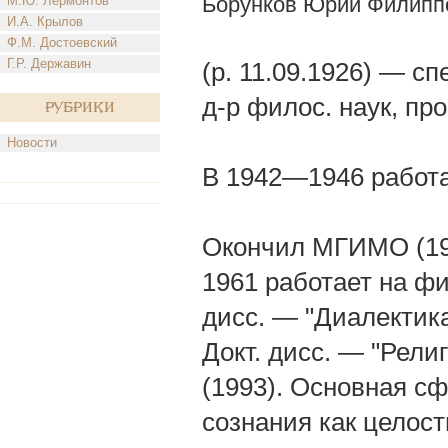
Борунков Юрий Филипп
М.Ю. Лермонтов
И.А. Крылов
Ф.М. Достоевский
Г.Р. Державин
(р. 11.09.1926) — с
д-р филос. наук, про
Рубрики
Новости
В 1942—1946 работ
Окончил МГИМО (195
1961 работает на фи
дисс. — "Диалектик
Докт. дисс. — "Рели
(1993). Основная сф
сознания как целост