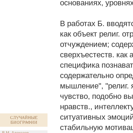
основаниях, уровнях
В работах Б. вводят
как объект религ. о
отчуждением; содер
сверхъестеств. как 
специфика познават
содержательно опред
мышление", "религ. 
чувство, подобно в
нравств., интеллект
ситуативных эмоци
Случайные
биографии
стабильную мотива
В.М. Алексеев