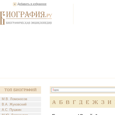
Добавить в избранное
Топ Биографий
М.В. Ломоносов
А
Б
В
Г
Д
Е
Ж
З
И
В.А. Жуковский
А.С. Пушкин