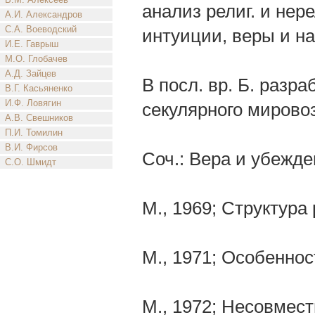
анализ религ. и нер
А.И. Александров
С.А. Воеводский
интуиции, веры и на
И.Е. Гаврыш
М.О. Глобачев
А.Д. Зайцев
В посл. вр. Б. разр
В.Г. Касьяненко
И.Ф. Ловягин
секулярного мирово
А.В. Свешников
П.И. Томилин
В.И. Фирсов
Соч.: Вера и убежде
С.О. Шмидт
М., 1969; Структура
М., 1971; Особеннос
М., 1972; Несовмест