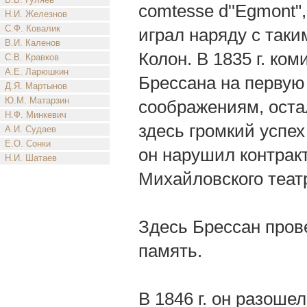
comtesse d''Egmont", 
Н.И. Железнов
С.Ф. Ковалик
играл наряду с так
В.И. Каленов
Колон. В 1835 г. ко
С.В. Кравков
А.Е. Ларюшкин
Брессана на первую
Д.Я. Мартынов
Ю.М. Матарзин
соображениям, остал
Н.Ф. Минкевич
здесь громкий успех 
А.И. Судаев
Е.О. Сонки
он нарушил контракт
Н.И. Шатаев
Михайловского театр
Здесь Брессан пров
память.
В 1846 г. он разоше