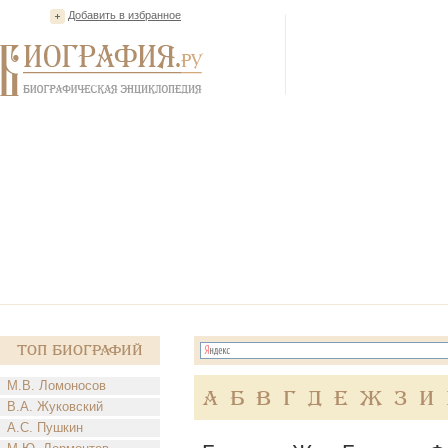
Добавить в избранное
Топ Биографий
М.В. Ломоносов
А
Б
В
Г
Д
Е
Ж
З
И
В.А. Жуковский
А.С. Пушкин