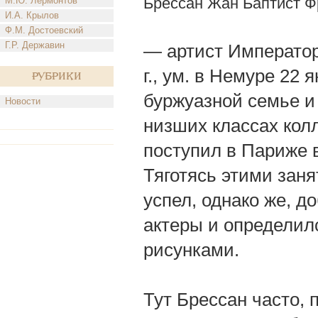
Брессан Жан Баптист Ф
М.Ю. Лермонтов
И.А. Крылов
Ф.М. Достоевский
Г.Р. Державин
— артист Император
г., ум. в Немуре 22 
Рубрики
буржуазной семье и
Новости
низших классах колл
поступил в Париже в
Тяготясь этими заня
успел, однако же, д
актеры и определил
рисунками.
Тут Брессан часто, 