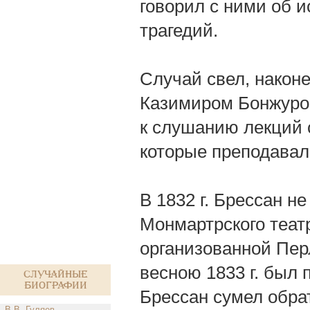
говорил с ними об и
трагедий.
Случай свел, наконе
Казимиром Бонжуро
к слушанию лекций 
которые преподавал
В 1832 г. Брессан н
Монмартрского театр
организованной Перл
весною 1833 г. был п
Случайные
биографии
Брессан сумел обрат
В.В. Гуляев